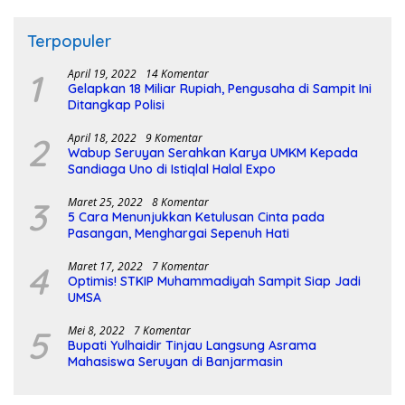
Terpopuler
1
April 19, 2022
14 Komentar
Gelapkan 18 Miliar Rupiah, Pengusaha di Sampit Ini
Ditangkap Polisi
2
April 18, 2022
9 Komentar
Wabup Seruyan Serahkan Karya UMKM Kepada
Sandiaga Uno di Istiqlal Halal Expo
3
Maret 25, 2022
8 Komentar
5 Cara Menunjukkan Ketulusan Cinta pada
Pasangan, Menghargai Sepenuh Hati
4
Maret 17, 2022
7 Komentar
Optimis! STKIP Muhammadiyah Sampit Siap Jadi
UMSA
5
Mei 8, 2022
7 Komentar
Bupati Yulhaidir Tinjau Langsung Asrama
Mahasiswa Seruyan di Banjarmasin