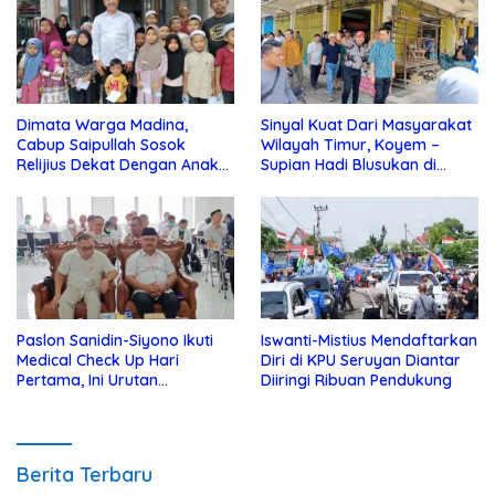
Dimata Warga Madina,
Sinyal Kuat Dari Masyarakat
Cabup Saipullah Sosok
Wilayah Timur, Koyem –
Relijius Dekat Dengan Anak
Supian Hadi Blusukan di
Yatim
Kotim
Paslon Sanidin-Siyono Ikuti
Iswanti-Mistius Mendaftarkan
Medical Check Up Hari
Diri di KPU Seruyan Diantar
Pertama, Ini Urutan
Diiringi Ribuan Pendukung
Pengecekannya
Berita Terbaru