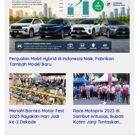
Penjualan Mobil Hybrid di Indonesia Naik, Pabrikan
Tambah Model Baru
Meriah! Borneo Motor Fest
Race Motoprix 2023 di
2023 Rayakan Hari Jadi
Sambut Antusias, Bupati
ke-2 Dekade
Kotim Janji Tuntaskan
Pembangunan Sirkuit