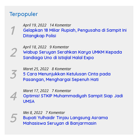
Terpopuler
1
April 19, 2022
14 Komentar
Gelapkan 18 Miliar Rupiah, Pengusaha di Sampit Ini
Ditangkap Polisi
2
April 18, 2022
9 Komentar
Wabup Seruyan Serahkan Karya UMKM Kepada
Sandiaga Uno di Istiqlal Halal Expo
3
Maret 25, 2022
8 Komentar
5 Cara Menunjukkan Ketulusan Cinta pada
Pasangan, Menghargai Sepenuh Hati
4
Maret 17, 2022
7 Komentar
Optimis! STKIP Muhammadiyah Sampit Siap Jadi
UMSA
5
Mei 8, 2022
7 Komentar
Bupati Yulhaidir Tinjau Langsung Asrama
Mahasiswa Seruyan di Banjarmasin