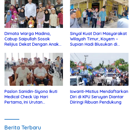
Dimata Warga Madina,
Sinyal Kuat Dari Masyarakat
Cabup Saipullah Sosok
Wilayah Timur, Koyem –
Relijius Dekat Dengan Anak
Supian Hadi Blusukan di
Yatim
Kotim
Paslon Sanidin-Siyono Ikuti
Iswanti-Mistius Mendaftarkan
Medical Check Up Hari
Diri di KPU Seruyan Diantar
Pertama, Ini Urutan
Diiringi Ribuan Pendukung
Pengecekannya
Berita Terbaru