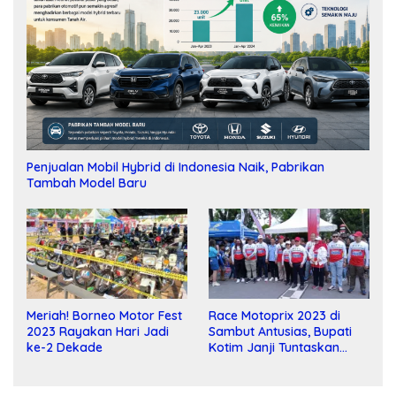
Penjualan Mobil Hybrid di Indonesia Naik, Pabrikan
Tambah Model Baru
Meriah! Borneo Motor Fest
Race Motoprix 2023 di
2023 Rayakan Hari Jadi
Sambut Antusias, Bupati
ke-2 Dekade
Kotim Janji Tuntaskan
Pembangunan Sirkuit