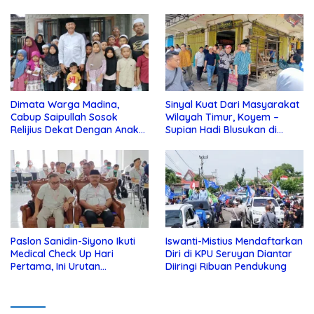
Dimata Warga Madina,
Sinyal Kuat Dari Masyarakat
Cabup Saipullah Sosok
Wilayah Timur, Koyem –
Relijius Dekat Dengan Anak
Supian Hadi Blusukan di
Yatim
Kotim
Paslon Sanidin-Siyono Ikuti
Iswanti-Mistius Mendaftarkan
Medical Check Up Hari
Diri di KPU Seruyan Diantar
Pertama, Ini Urutan
Diiringi Ribuan Pendukung
Pengecekannya