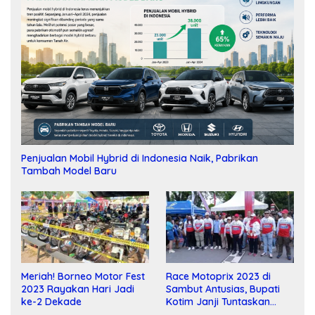
Penjualan Mobil Hybrid di Indonesia Naik, Pabrikan
Tambah Model Baru
Meriah! Borneo Motor Fest
Race Motoprix 2023 di
2023 Rayakan Hari Jadi
Sambut Antusias, Bupati
ke-2 Dekade
Kotim Janji Tuntaskan
Pembangunan Sirkuit