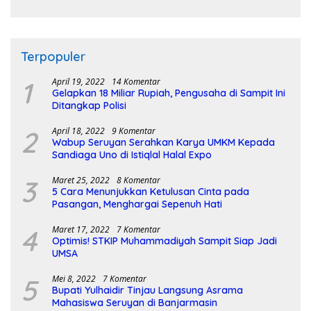
Terpopuler
1
April 19, 2022
14 Komentar
Gelapkan 18 Miliar Rupiah, Pengusaha di Sampit Ini
Ditangkap Polisi
2
April 18, 2022
9 Komentar
Wabup Seruyan Serahkan Karya UMKM Kepada
Sandiaga Uno di Istiqlal Halal Expo
3
Maret 25, 2022
8 Komentar
5 Cara Menunjukkan Ketulusan Cinta pada
Pasangan, Menghargai Sepenuh Hati
4
Maret 17, 2022
7 Komentar
Optimis! STKIP Muhammadiyah Sampit Siap Jadi
UMSA
5
Mei 8, 2022
7 Komentar
Bupati Yulhaidir Tinjau Langsung Asrama
Mahasiswa Seruyan di Banjarmasin