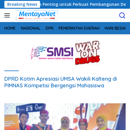
Langsung
 Pemerintahan Penting untuk Perkuat Pembangunan Desa
Breaking News
ke
konten
HOME
NASIONAL
DPR
PEMERINTAH DAERAH
HARI BESAR
DPRD Kotim Apresiasi UMSA Wakili Kalteng di
PIMNAS Kompetisi Bergengsi Mahasiswa