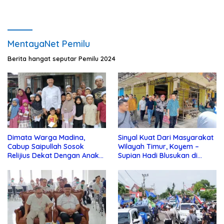
MentayaNet Pemilu
Berita hangat seputar Pemilu 2024
Dimata Warga Madina,
Sinyal Kuat Dari Masyarakat
Cabup Saipullah Sosok
Wilayah Timur, Koyem –
Relijius Dekat Dengan Anak
Supian Hadi Blusukan di
Yatim
Kotim