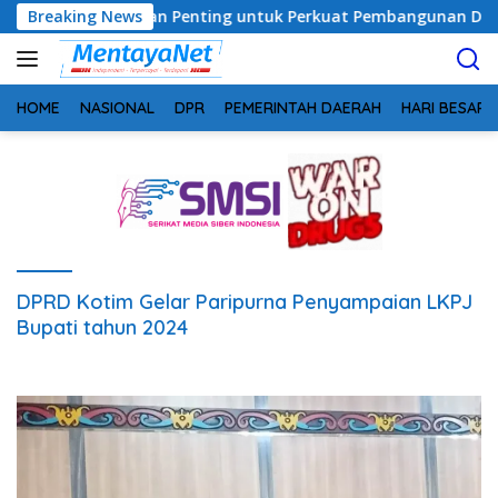
Langsung
 Pemerintahan Penting untuk Perkuat Pembangunan Desa
Breaking News
ke
konten
HOME
NASIONAL
DPR
PEMERINTAH DAERAH
HARI BESAR
DPRD Kotim Gelar Paripurna Penyampaian LKPJ
Bupati tahun 2024