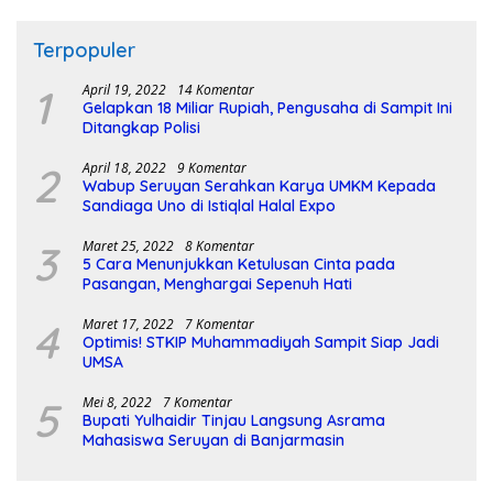
Terpopuler
1
April 19, 2022
14 Komentar
Gelapkan 18 Miliar Rupiah, Pengusaha di Sampit Ini
Ditangkap Polisi
2
April 18, 2022
9 Komentar
Wabup Seruyan Serahkan Karya UMKM Kepada
Sandiaga Uno di Istiqlal Halal Expo
3
Maret 25, 2022
8 Komentar
5 Cara Menunjukkan Ketulusan Cinta pada
Pasangan, Menghargai Sepenuh Hati
4
Maret 17, 2022
7 Komentar
Optimis! STKIP Muhammadiyah Sampit Siap Jadi
UMSA
5
Mei 8, 2022
7 Komentar
Bupati Yulhaidir Tinjau Langsung Asrama
Mahasiswa Seruyan di Banjarmasin