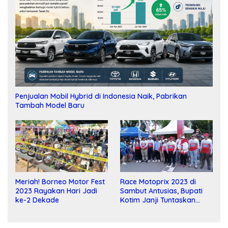
Penjualan Mobil Hybrid di Indonesia Naik, Pabrikan
Tambah Model Baru
Meriah! Borneo Motor Fest
Race Motoprix 2023 di
2023 Rayakan Hari Jadi
Sambut Antusias, Bupati
ke-2 Dekade
Kotim Janji Tuntaskan
Pembangunan Sirkuit