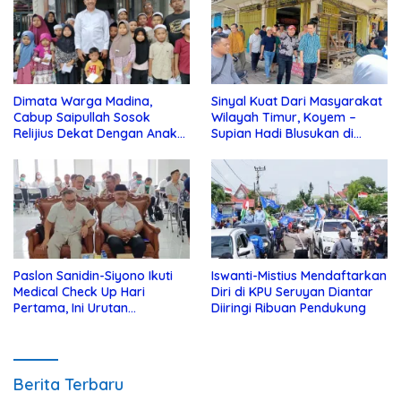
Dimata Warga Madina,
Sinyal Kuat Dari Masyarakat
Cabup Saipullah Sosok
Wilayah Timur, Koyem –
Relijius Dekat Dengan Anak
Supian Hadi Blusukan di
Yatim
Kotim
Paslon Sanidin-Siyono Ikuti
Iswanti-Mistius Mendaftarkan
Medical Check Up Hari
Diri di KPU Seruyan Diantar
Pertama, Ini Urutan
Diiringi Ribuan Pendukung
Pengecekannya
Berita Terbaru