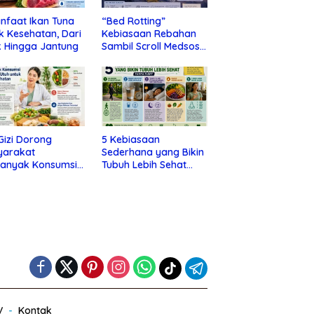
nfaat Ikan Tuna
“Bed Rotting”
k Kesehatan, Dari
Kebiasaan Rebahan
 Hingga Jantung
Sambil Scroll Medsos
yang Ternyata Tanda
Depresi
 Gizi Dorong
5 Kebiasaan
yarakat
Sederhana yang Bikin
banyak Konsumsi
Tubuh Lebih Sehat
nan Utuh untuk
Tanpa Ribet
a Kesehatan
V
Kontak