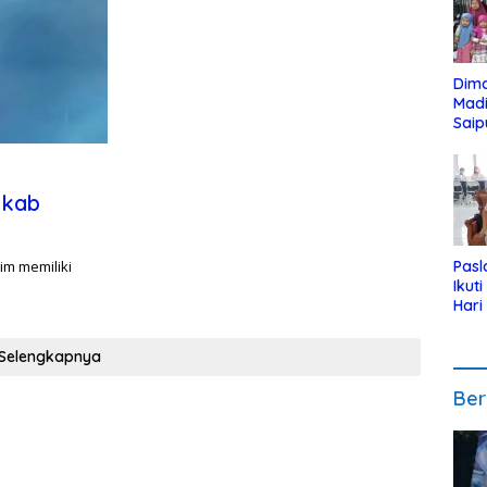
Dim
Mad
Saip
Reli
Anak
mkab
2
im memiliki
Pasl
Ikut
Hari
Urut
Pen
Selengkapnya
Ber