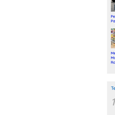
Pe
Pa
Me
Mo
Ra
ke
T
1