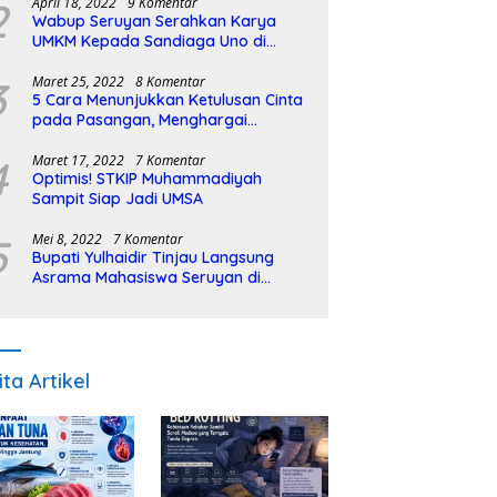
2
April 18, 2022
9 Komentar
Wabup Seruyan Serahkan Karya
UMKM Kepada Sandiaga Uno di
Istiqlal Halal Expo
3
Maret 25, 2022
8 Komentar
5 Cara Menunjukkan Ketulusan Cinta
pada Pasangan, Menghargai
Sepenuh Hati
4
Maret 17, 2022
7 Komentar
Optimis! STKIP Muhammadiyah
Sampit Siap Jadi UMSA
5
Mei 8, 2022
7 Komentar
Bupati Yulhaidir Tinjau Langsung
Asrama Mahasiswa Seruyan di
Banjarmasin
ita Artikel