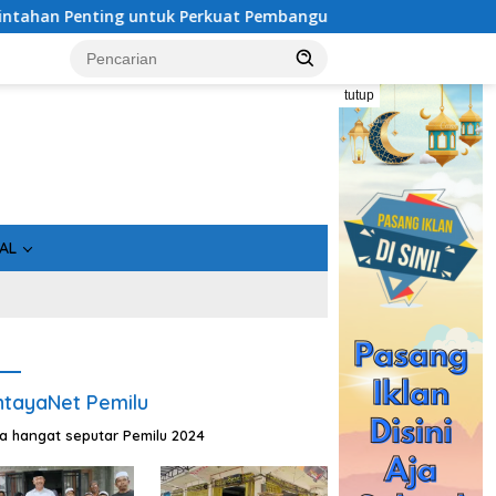
ting untuk Perkuat Pembangunan Desa
Usai Tahan 5 Kom
tutup
AL
tayaNet Pemilu
ta hangat seputar Pemilu 2024