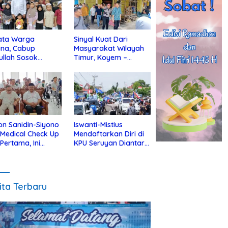
ata Warga
Sinyal Kuat Dari
ina, Cabup
Masyarakat Wilayah
ullah Sosok
Timur, Koyem –
jius Dekat Dengan
Supian Hadi Blusukan
 Yatim
di Kotim
on Sanidin-Siyono
Iswanti-Mistius
i Medical Check Up
Mendaftarkan Diri di
 Pertama, Ini
KPU Seruyan Diantar
an
Diiringi Ribuan
gecekannya
Pendukung
ita Terbaru