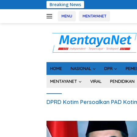
Langsung
Breaking News
Rakor
ke
konten
MENU
MENTAYANET
HOME
NASIONAL
DPR
PEME
MENTAYANET
VIRAL
PENDIDIKAN
DPRD Kotim Persoalkan PAD Koti