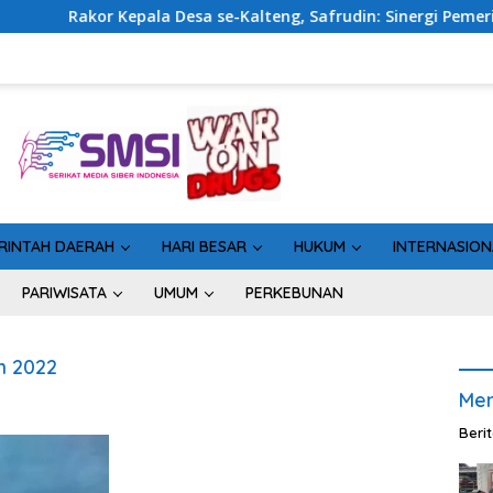
 Kepala Desa se-Kalteng, Safrudin: Sinergi Pemerintahan Pen
RINTAH DAERAH
HARI BESAR
HUKUM
INTERNASION
PARIWISATA
UMUM
PERKEBUNAN
m 2022
Men
Beri