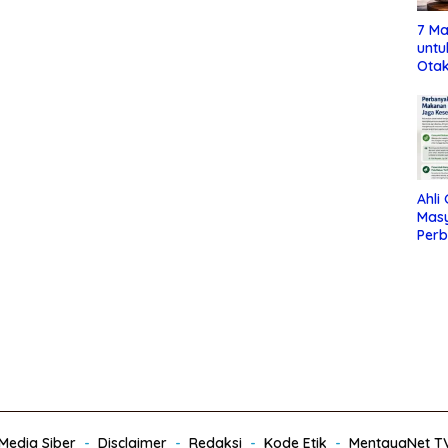
7 Ma
untu
Otak
Ahli
Mas
Per
Maka
Jag
edia Siber
Disclaimer
Redaksi
Kode Etik
MentayaNet T