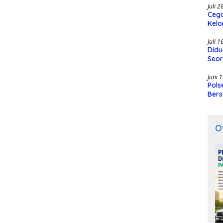
Juli 
Cega
Kelo
SMK
Juli 
Didu
Seor
Juni 
Pols
Bers
O