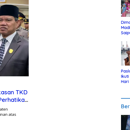
Dim
Mad
Saip
Reli
Anak
Pasl
Ikut
Hari
Urut
kasan TKD
Pen
Perhatikan
Ber
aten
inan atas