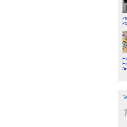
Pe
Pa
Me
Mo
Ra
ke
T
1