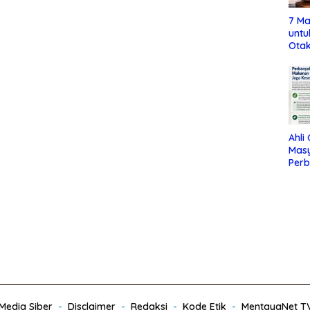
7 Ma
untu
Otak
Ahli
Mas
Per
Maka
Jag
edia Siber
Disclaimer
Redaksi
Kode Etik
MentayaNet T