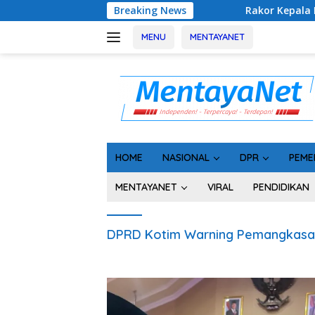
Langsung
Breaking News
Rakor Kepala Desa se-Kal
ke
konten
MENU
MENTAYANET
HOME
NASIONAL
DPR
PEME
MENTAYANET
VIRAL
PENDIDIKAN
DPRD Kotim Warning Pemangkasa