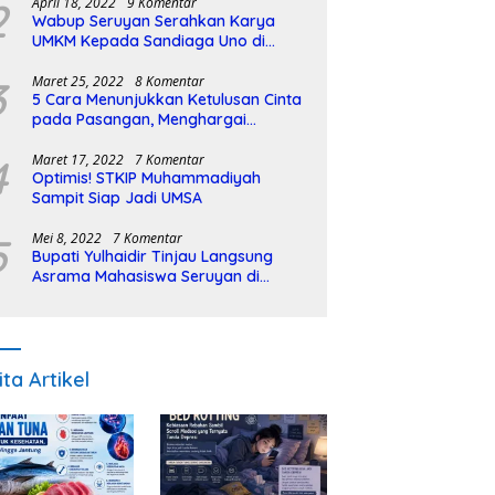
2
April 18, 2022
9 Komentar
Wabup Seruyan Serahkan Karya
UMKM Kepada Sandiaga Uno di
Istiqlal Halal Expo
3
Maret 25, 2022
8 Komentar
5 Cara Menunjukkan Ketulusan Cinta
pada Pasangan, Menghargai
Sepenuh Hati
4
Maret 17, 2022
7 Komentar
Optimis! STKIP Muhammadiyah
Sampit Siap Jadi UMSA
5
Mei 8, 2022
7 Komentar
Bupati Yulhaidir Tinjau Langsung
Asrama Mahasiswa Seruyan di
Banjarmasin
ita Artikel