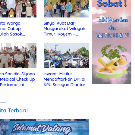
ata Warga
Sinyal Kuat Dari
ina, Cabup
Masyarakat Wilayah
ullah Sosok
Timur, Koyem –
jius Dekat Dengan
Supian Hadi Blusukan
 Yatim
di Kotim
on Sanidin-Siyono
Iswanti-Mistius
i Medical Check Up
Mendaftarkan Diri di
 Pertama, Ini
KPU Seruyan Diantar
an
Diiringi Ribuan
gecekannya
Pendukung
ita Terbaru