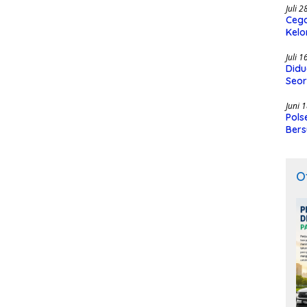
Juli 
Cega
Kelo
SMK
Juli 
Didu
Seor
Juni 
Pols
Bers
O