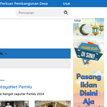
embangunan Desa
Usai Tahan 5 Komisioner KPU Kotim, Ke
tutup
AL
tayaNet Pemilu
ta hangat seputar Pemilu 2024