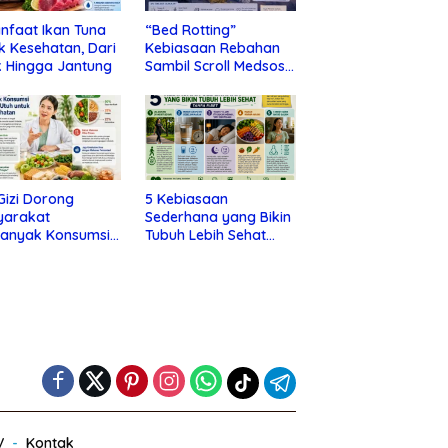
nfaat Ikan Tuna
“Bed Rotting”
k Kesehatan, Dari
Kebiasaan Rebahan
 Hingga Jantung
Sambil Scroll Medsos
yang Ternyata Tanda
Depresi
 Gizi Dorong
5 Kebiasaan
yarakat
Sederhana yang Bikin
banyak Konsumsi
Tubuh Lebih Sehat
nan Utuh untuk
Tanpa Ribet
a Kesehatan
V
Kontak