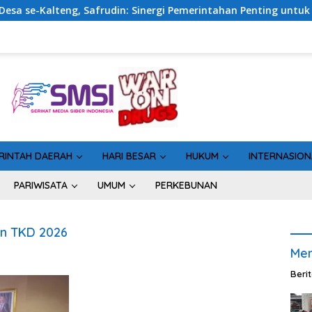
teng, Safrudin: Sinergi Pemerintahan Penting untuk Perkuat P
RINTAH DAERAH
HARI BESAR
HUKUM
INTERNASION
PARIWISATA
UMUM
PERKEBUNAN
n TKD 2026
Men
Beri