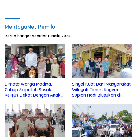
MentayaNet Pemilu
Berita hangat seputar Pemilu 2024
Dimata Warga Madina,
Sinyal Kuat Dari Masyarakat
Cabup Saipullah Sosok
Wilayah Timur, Koyem –
Relijius Dekat Dengan Anak
Supian Hadi Blusukan di
Yatim
Kotim