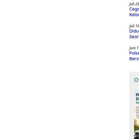
Juli 
Cega
Kelo
SMK
Juli 
Didu
Seor
Juni 
Pols
Bers
O