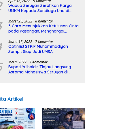
2
April 18, 2022
9 Komentar
Wabup Seruyan Serahkan Karya
UMKM Kepada Sandiaga Uno di
Istiqlal Halal Expo
3
Maret 25, 2022
8 Komentar
5 Cara Menunjukkan Ketulusan Cinta
pada Pasangan, Menghargai
Sepenuh Hati
4
Maret 17, 2022
7 Komentar
Optimis! STKIP Muhammadiyah
Sampit Siap Jadi UMSA
5
Mei 8, 2022
7 Komentar
Bupati Yulhaidir Tinjau Langsung
Asrama Mahasiswa Seruyan di
Banjarmasin
ita Artikel