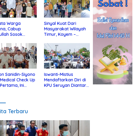
ata Warga
Sinyal Kuat Dari
ina, Cabup
Masyarakat Wilayah
ullah Sosok
Timur, Koyem –
jius Dekat Dengan
Supian Hadi Blusukan
 Yatim
di Kotim
on Sanidin-Siyono
Iswanti-Mistius
i Medical Check Up
Mendaftarkan Diri di
 Pertama, Ini
KPU Seruyan Diantar
an
Diiringi Ribuan
gecekannya
Pendukung
ita Terbaru