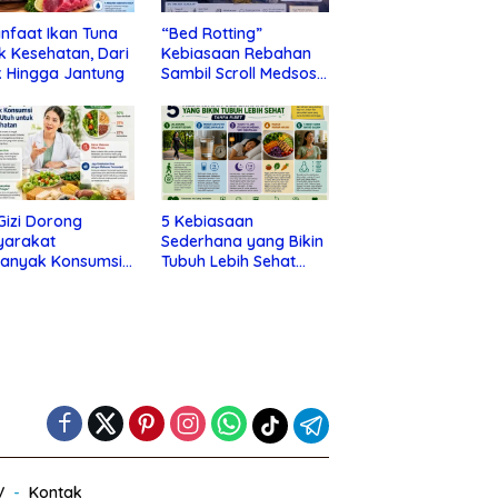
nfaat Ikan Tuna
“Bed Rotting”
k Kesehatan, Dari
Kebiasaan Rebahan
 Hingga Jantung
Sambil Scroll Medsos
yang Ternyata Tanda
Depresi
 Gizi Dorong
5 Kebiasaan
yarakat
Sederhana yang Bikin
banyak Konsumsi
Tubuh Lebih Sehat
nan Utuh untuk
Tanpa Ribet
a Kesehatan
V
Kontak