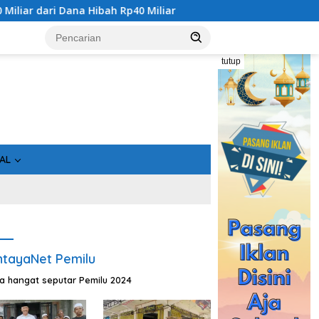
 Dana Hibah Rp40 Miliar
Gandeng Bidan Sean, SMSI Kalte
tutup
AL
tayaNet Pemilu
ta hangat seputar Pemilu 2024