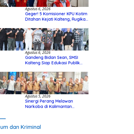
Agustus 6, 2026
Geger! 5 Komisioner KPU Kotim
Ditahan Kejati Kalteng, Rugikan
Negara Rp10 Miliar dari Dana
Hibah Rp40 Miliar
Agustus 6, 2026
Gandeng Bidan Sean, SMSI
Kalteng Siap Edukasi Publik
Soal Peran Strategis DPD RI
Agustus 5, 2026
Sinergi Perang Melawan
Narkoba di Kalimantan
Tengah, GDAN dan Kapolda
Kalteng Siapkan Deklarasi
Akbar
um dan Kriminal