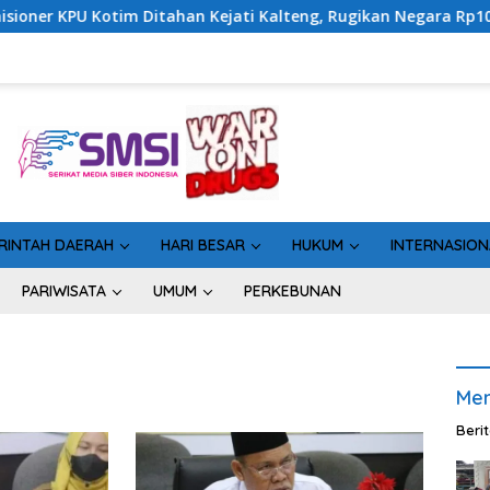
Kotim Ditahan Kejati Kalteng, Rugikan Negara Rp10 Miliar dari
RINTAH DAERAH
HARI BESAR
HUKUM
INTERNASION
PARIWISATA
UMUM
PERKEBUNAN
Men
Beri