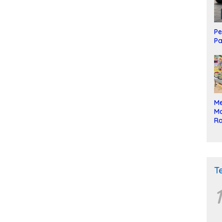
Pe
Pa
Me
Mo
Ra
ke
T
1