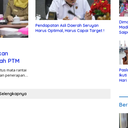
Dim
Pendapatan Asli Daerah Seruyan
Mad
Harus Optimal, Harus Capai Target !
Saip
Reli
Anak
kan
lah PTM
us mata rantai
Pasl
auan penerapan…
Ikut
Hari
Urut
Pen
Selengkapnya
Ber