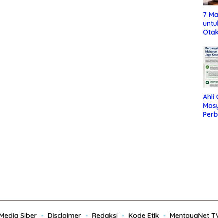
7 Ma
untu
Otak
Ahli
Mas
Per
Maka
Jag
edia Siber
Disclaimer
Redaksi
Kode Etik
MentayaNet T