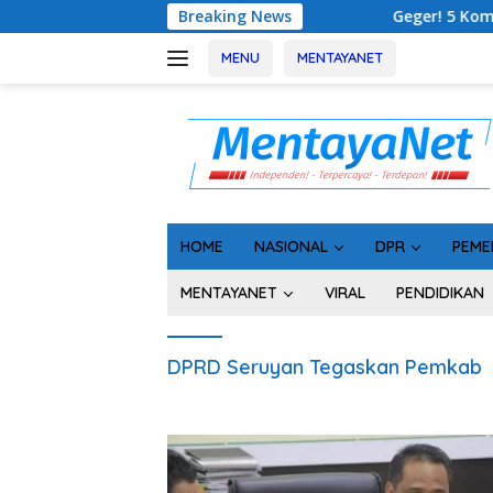
Langsung
Breaking News
Geger! 5 Komisioner KPU 
ke
konten
MENU
MENTAYANET
HOME
NASIONAL
DPR
PEME
MENTAYANET
VIRAL
PENDIDIKAN
DPRD Seruyan Tegaskan Pemkab