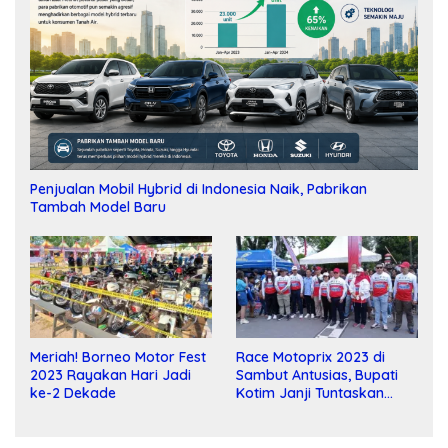
Penjualan Mobil Hybrid di Indonesia Naik, Pabrikan
Tambah Model Baru
Meriah! Borneo Motor Fest
Race Motoprix 2023 di
2023 Rayakan Hari Jadi
Sambut Antusias, Bupati
ke-2 Dekade
Kotim Janji Tuntaskan
Pembangunan Sirkuit