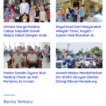
Dimata Warga Madina,
Sinyal Kuat Dari Masyarakat
Cabup Saipullah Sosok
Wilayah Timur, Koyem –
Relijius Dekat Dengan Anak
Supian Hadi Blusukan di
Yatim
Kotim
Paslon Sanidin-Siyono Ikuti
Iswanti-Mistius Mendaftarkan
Medical Check Up Hari
Diri di KPU Seruyan Diantar
Pertama, Ini Urutan
Diiringi Ribuan Pendukung
Pengecekannya
Berita Terbaru