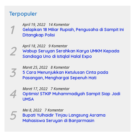
Terpopuler
1
April 19, 2022
14 Komentar
Gelapkan 18 Miliar Rupiah, Pengusaha di Sampit Ini
Ditangkap Polisi
2
April 18, 2022
9 Komentar
Wabup Seruyan Serahkan Karya UMKM Kepada
Sandiaga Uno di Istiqlal Halal Expo
3
Maret 25, 2022
8 Komentar
5 Cara Menunjukkan Ketulusan Cinta pada
Pasangan, Menghargai Sepenuh Hati
4
Maret 17, 2022
7 Komentar
Optimis! STKIP Muhammadiyah Sampit Siap Jadi
UMSA
5
Mei 8, 2022
7 Komentar
Bupati Yulhaidir Tinjau Langsung Asrama
Mahasiswa Seruyan di Banjarmasin