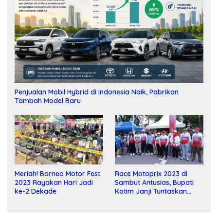
Penjualan Mobil Hybrid di Indonesia Naik, Pabrikan
Tambah Model Baru
Meriah! Borneo Motor Fest
Race Motoprix 2023 di
2023 Rayakan Hari Jadi
Sambut Antusias, Bupati
ke-2 Dekade
Kotim Janji Tuntaskan
Pembangunan Sirkuit