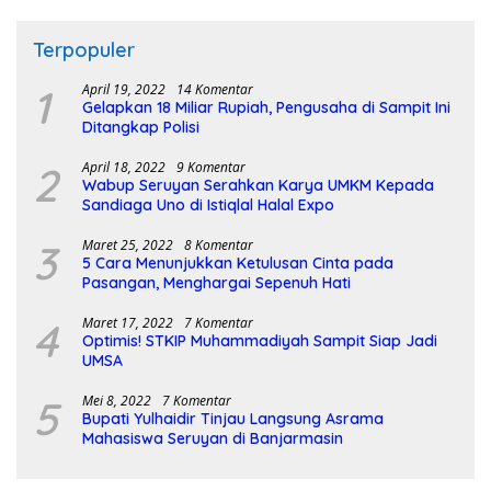
Terpopuler
1
April 19, 2022
14 Komentar
Gelapkan 18 Miliar Rupiah, Pengusaha di Sampit Ini
Ditangkap Polisi
2
April 18, 2022
9 Komentar
Wabup Seruyan Serahkan Karya UMKM Kepada
Sandiaga Uno di Istiqlal Halal Expo
3
Maret 25, 2022
8 Komentar
5 Cara Menunjukkan Ketulusan Cinta pada
Pasangan, Menghargai Sepenuh Hati
4
Maret 17, 2022
7 Komentar
Optimis! STKIP Muhammadiyah Sampit Siap Jadi
UMSA
5
Mei 8, 2022
7 Komentar
Bupati Yulhaidir Tinjau Langsung Asrama
Mahasiswa Seruyan di Banjarmasin