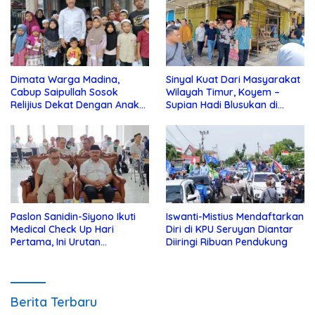
Dimata Warga Madina,
Sinyal Kuat Dari Masyarakat
Cabup Saipullah Sosok
Wilayah Timur, Koyem –
Relijius Dekat Dengan Anak
Supian Hadi Blusukan di
Yatim
Kotim
Paslon Sanidin-Siyono Ikuti
Iswanti-Mistius Mendaftarkan
Medical Check Up Hari
Diri di KPU Seruyan Diantar
Pertama, Ini Urutan
Diiringi Ribuan Pendukung
Pengecekannya
Berita Terbaru