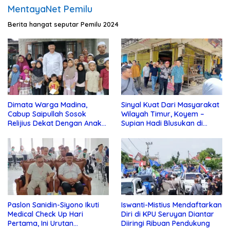
MentayaNet Pemilu
Berita hangat seputar Pemilu 2024
Dimata Warga Madina,
Sinyal Kuat Dari Masyarakat
Cabup Saipullah Sosok
Wilayah Timur, Koyem –
Relijius Dekat Dengan Anak
Supian Hadi Blusukan di
Yatim
Kotim
Paslon Sanidin-Siyono Ikuti
Iswanti-Mistius Mendaftarkan
Medical Check Up Hari
Diri di KPU Seruyan Diantar
Pertama, Ini Urutan
Diiringi Ribuan Pendukung