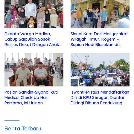
Dimata Warga Madina,
Sinyal Kuat Dari Masyarakat
Cabup Saipullah Sosok
Wilayah Timur, Koyem –
Relijius Dekat Dengan Anak
Supian Hadi Blusukan di
Yatim
Kotim
Paslon Sanidin-Siyono Ikuti
Iswanti-Mistius Mendaftarkan
Medical Check Up Hari
Diri di KPU Seruyan Diantar
Pertama, Ini Urutan
Diiringi Ribuan Pendukung
Pengecekannya
Berita Terbaru