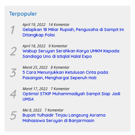
Terpopuler
1
April 19, 2022
14 Komentar
Gelapkan 18 Miliar Rupiah, Pengusaha di Sampit Ini
Ditangkap Polisi
2
April 18, 2022
9 Komentar
Wabup Seruyan Serahkan Karya UMKM Kepada
Sandiaga Uno di Istiqlal Halal Expo
3
Maret 25, 2022
8 Komentar
5 Cara Menunjukkan Ketulusan Cinta pada
Pasangan, Menghargai Sepenuh Hati
4
Maret 17, 2022
7 Komentar
Optimis! STKIP Muhammadiyah Sampit Siap Jadi
UMSA
5
Mei 8, 2022
7 Komentar
Bupati Yulhaidir Tinjau Langsung Asrama
Mahasiswa Seruyan di Banjarmasin