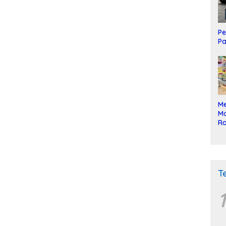
Pe
Pa
Me
Mo
Ra
ke
T
1