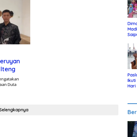
Dim
Mad
Saip
Reli
Anak
eruyan
lteng
Pasl
mengatakan
Ikut
aan Duta
Hari
Urut
Pen
Selengkapnya
Ber