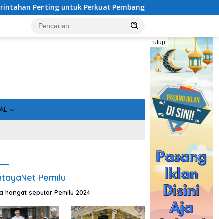
enting untuk Perkuat Pembangunan Desa
Usai Tahan 5 Ko
tutup
AL
tayaNet Pemilu
ta hangat seputar Pemilu 2024