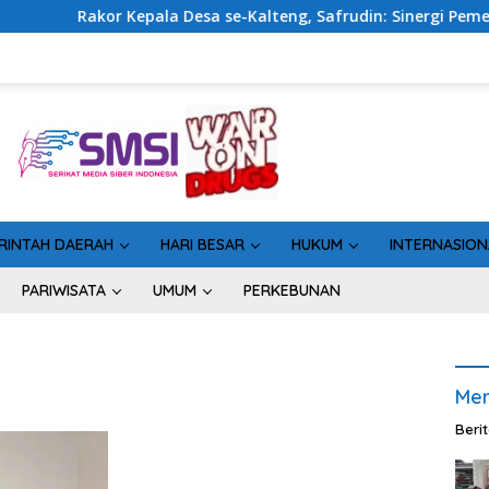
or Kepala Desa se-Kalteng, Safrudin: Sinergi Pemerintahan P
RINTAH DAERAH
HARI BESAR
HUKUM
INTERNASION
PARIWISATA
UMUM
PERKEBUNAN
Men
Beri