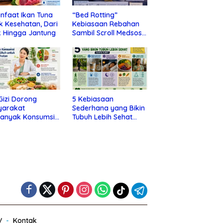
nfaat Ikan Tuna
“Bed Rotting”
k Kesehatan, Dari
Kebiasaan Rebahan
 Hingga Jantung
Sambil Scroll Medsos
yang Ternyata Tanda
Depresi
 Gizi Dorong
5 Kebiasaan
yarakat
Sederhana yang Bikin
banyak Konsumsi
Tubuh Lebih Sehat
nan Utuh untuk
Tanpa Ribet
a Kesehatan
V
Kontak