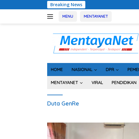
Langsung
Breaking News
Rak
ke
konten
MENU
MENTAYANET
HOME
NASIONAL
DPR
PEME
MENTAYANET
VIRAL
PENDIDIKAN
Duta GenRe