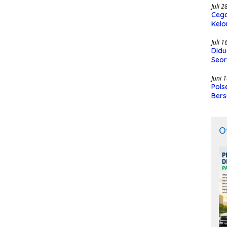
Juli 
Cega
Kelo
SMK
Juli 
Didu
Seor
Juni 
Pols
Bers
O