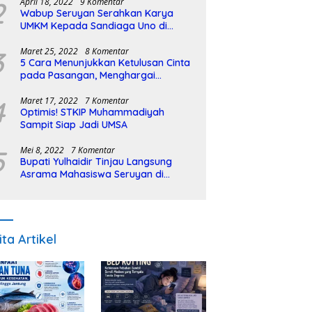
2
April 18, 2022
9 Komentar
Wabup Seruyan Serahkan Karya
UMKM Kepada Sandiaga Uno di
Istiqlal Halal Expo
3
Maret 25, 2022
8 Komentar
5 Cara Menunjukkan Ketulusan Cinta
pada Pasangan, Menghargai
Sepenuh Hati
4
Maret 17, 2022
7 Komentar
Optimis! STKIP Muhammadiyah
Sampit Siap Jadi UMSA
5
Mei 8, 2022
7 Komentar
Bupati Yulhaidir Tinjau Langsung
Asrama Mahasiswa Seruyan di
Banjarmasin
ita Artikel