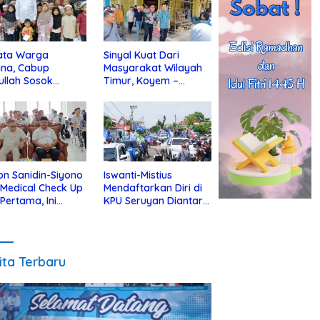
ata Warga
Sinyal Kuat Dari
ina, Cabup
Masyarakat Wilayah
ullah Sosok
Timur, Koyem –
jius Dekat Dengan
Supian Hadi Blusukan
 Yatim
di Kotim
on Sanidin-Siyono
Iswanti-Mistius
i Medical Check Up
Mendaftarkan Diri di
 Pertama, Ini
KPU Seruyan Diantar
an
Diiringi Ribuan
gecekannya
Pendukung
ita Terbaru