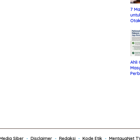
7 Ma
untu
Otak
Ahli
Mas
Per
Maka
Jag
edia Siber
Disclaimer
Redaksi
Kode Etik
MentayaNet T