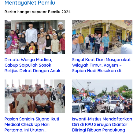
MentayaNet Pemilu
Berita hangat seputar Pemilu 2024
Dimata Warga Madina,
Sinyal Kuat Dari Masyarakat
Cabup Saipullah Sosok
Wilayah Timur, Koyem –
Relijius Dekat Dengan Anak
Supian Hadi Blusukan di
Yatim
Kotim
Paslon Sanidin-Siyono Ikuti
Iswanti-Mistius Mendaftarkan
Medical Check Up Hari
Diri di KPU Seruyan Diantar
Pertama, Ini Urutan
Diiringi Ribuan Pendukung
Pengecekannya