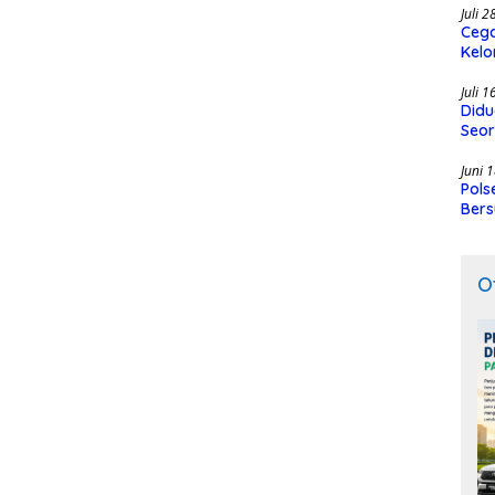
Juli 
Cega
Kelo
SMK
Juli 
Didu
Seor
Juni 
Pols
Bers
O