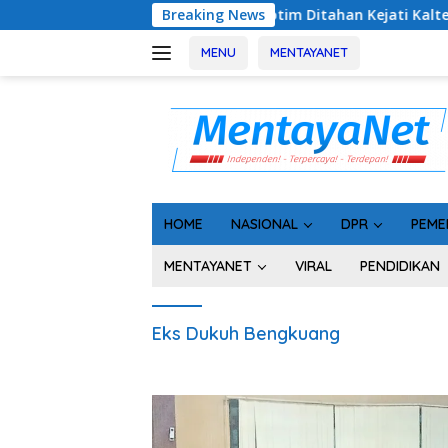
Langsung
r! 5 Komisioner KPU Kotim Ditahan Kejati Kalteng, Rugikan Neg
Breaking News
ke
konten
MENU
MENTAYANET
HOME
NASIONAL
DPR
PEME
MENTAYANET
VIRAL
PENDIDIKAN
Eks Dukuh Bengkuang