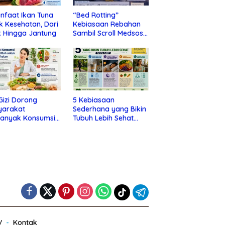
nfaat Ikan Tuna
“Bed Rotting”
k Kesehatan, Dari
Kebiasaan Rebahan
 Hingga Jantung
Sambil Scroll Medsos
yang Ternyata Tanda
Depresi
 Gizi Dorong
5 Kebiasaan
yarakat
Sederhana yang Bikin
banyak Konsumsi
Tubuh Lebih Sehat
nan Utuh untuk
Tanpa Ribet
a Kesehatan
V
Kontak