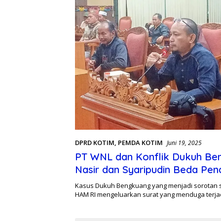
DPRD KOTIM
,
PEMDA KOTIM
Juni 19, 2025
PT WNL dan Konflik Dukuh Be
Nasir dan Syaripudin Beda Pen
RDP DPRD Kotim
Kasus Dukuh Bengkuang yang menjadi sorotan 
HAM RI mengeluarkan surat yang menduga terj