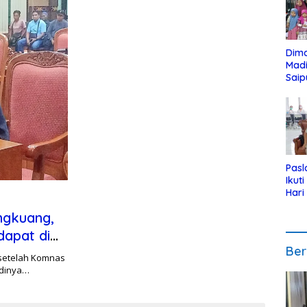
Dim
Mad
Saip
Reli
Anak
Pasl
Ikut
Hari
Urut
ngkuang,
Pen
dapat di
Ber
setelah Komnas
adinya…