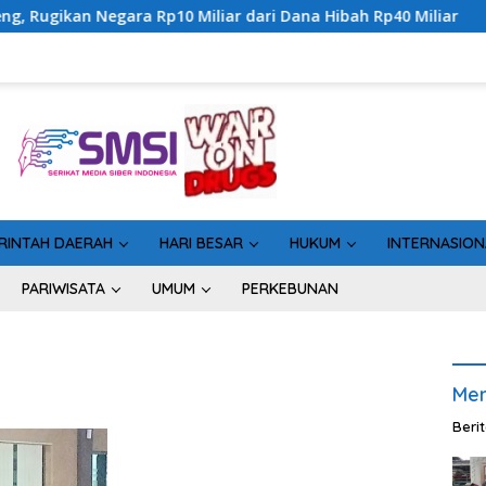
ara Rp10 Miliar dari Dana Hibah Rp40 Miliar
Gandeng Bi
RINTAH DAERAH
HARI BESAR
HUKUM
INTERNASION
PARIWISATA
UMUM
PERKEBUNAN
Men
Beri