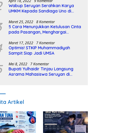
2
April 18, 2022
9 Komentar
Wabup Seruyan Serahkan Karya
UMKM Kepada Sandiaga Uno di
Istiqlal Halal Expo
3
Maret 25, 2022
8 Komentar
5 Cara Menunjukkan Ketulusan Cinta
pada Pasangan, Menghargai
Sepenuh Hati
4
Maret 17, 2022
7 Komentar
Optimis! STKIP Muhammadiyah
Sampit Siap Jadi UMSA
5
Mei 8, 2022
7 Komentar
Bupati Yulhaidir Tinjau Langsung
Asrama Mahasiswa Seruyan di
Banjarmasin
ita Artikel