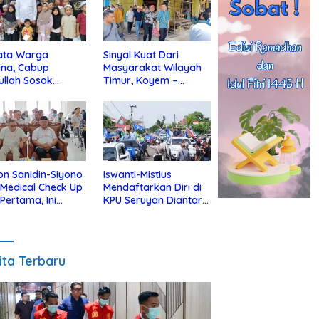
ata Warga
Sinyal Kuat Dari
ina, Cabup
Masyarakat Wilayah
ullah Sosok
Timur, Koyem –
jius Dekat Dengan
Supian Hadi Blusukan
 Yatim
di Kotim
on Sanidin-Siyono
Iswanti-Mistius
i Medical Check Up
Mendaftarkan Diri di
 Pertama, Ini
KPU Seruyan Diantar
an
Diiringi Ribuan
gecekannya
Pendukung
ita Terbaru