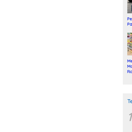
Pe
Pa
Me
Mo
Ra
ke
T
1