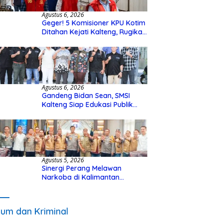
Agustus 6, 2026
Geger! 5 Komisioner KPU Kotim
Ditahan Kejati Kalteng, Rugikan
Negara Rp10 Miliar dari Dana
Hibah Rp40 Miliar
Agustus 6, 2026
Gandeng Bidan Sean, SMSI
Kalteng Siap Edukasi Publik
Soal Peran Strategis DPD RI
Agustus 5, 2026
Sinergi Perang Melawan
Narkoba di Kalimantan
Tengah, GDAN dan Kapolda
Kalteng Siapkan Deklarasi
Akbar
um dan Kriminal