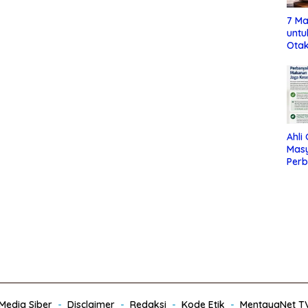
7 Ma
untu
Otak
Ahli
Mas
Per
Maka
Jag
edia Siber
Disclaimer
Redaksi
Kode Etik
MentayaNet T