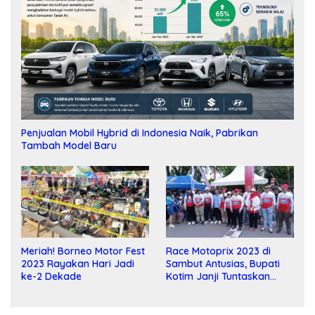
Penjualan Mobil Hybrid di Indonesia Naik, Pabrikan
Tambah Model Baru
Meriah! Borneo Motor Fest
Race Motoprix 2023 di
2023 Rayakan Hari Jadi
Sambut Antusias, Bupati
ke-2 Dekade
Kotim Janji Tuntaskan
Pembangunan Sirkuit