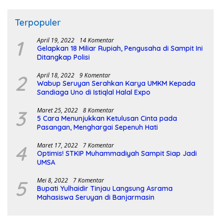
Terpopuler
1
April 19, 2022
14 Komentar
Gelapkan 18 Miliar Rupiah, Pengusaha di Sampit Ini
Ditangkap Polisi
2
April 18, 2022
9 Komentar
Wabup Seruyan Serahkan Karya UMKM Kepada
Sandiaga Uno di Istiqlal Halal Expo
3
Maret 25, 2022
8 Komentar
5 Cara Menunjukkan Ketulusan Cinta pada
Pasangan, Menghargai Sepenuh Hati
4
Maret 17, 2022
7 Komentar
Optimis! STKIP Muhammadiyah Sampit Siap Jadi
UMSA
5
Mei 8, 2022
7 Komentar
Bupati Yulhaidir Tinjau Langsung Asrama
Mahasiswa Seruyan di Banjarmasin