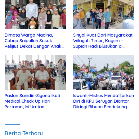
Dimata Warga Madina,
Sinyal Kuat Dari Masyarakat
Cabup Saipullah Sosok
Wilayah Timur, Koyem –
Relijius Dekat Dengan Anak
Supian Hadi Blusukan di
Yatim
Kotim
Paslon Sanidin-Siyono Ikuti
Iswanti-Mistius Mendaftarkan
Medical Check Up Hari
Diri di KPU Seruyan Diantar
Pertama, Ini Urutan
Diiringi Ribuan Pendukung
Pengecekannya
Berita Terbaru