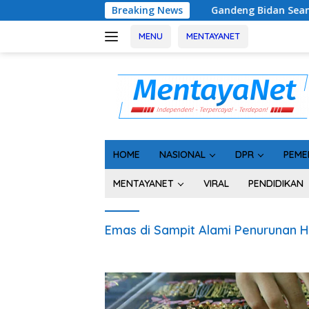
Langsung
Breaking News
Gandeng Bidan Sean, SMSI Kalteng 
ke
konten
MENU
MENTAYANET
HOME
NASIONAL
DPR
PEME
MENTAYANET
VIRAL
PENDIDIKAN
Emas di Sampit Alami Penurunan 