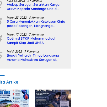
2
April 18, 2022
9 Komentar
Wabup Seruyan Serahkan Karya
UMKM Kepada Sandiaga Uno di
Istiqlal Halal Expo
3
Maret 25, 2022
8 Komentar
5 Cara Menunjukkan Ketulusan Cinta
pada Pasangan, Menghargai
Sepenuh Hati
4
Maret 17, 2022
7 Komentar
Optimis! STKIP Muhammadiyah
Sampit Siap Jadi UMSA
5
Mei 8, 2022
7 Komentar
Bupati Yulhaidir Tinjau Langsung
Asrama Mahasiswa Seruyan di
Banjarmasin
ita Artikel