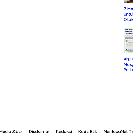
7 Ma
untu
Otak
Ahli
Mas
Per
Maka
Jag
edia Siber
Disclaimer
Redaksi
Kode Etik
MentayaNet T