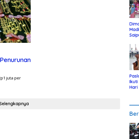
Dim
Mad
Saip
Reli
Anak
 Penurunan
Pasl
p1 juta per
Ikut
Hari
Urut
Pen
Selengkapnya
Ber