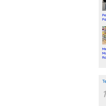
Pe
Pa
Me
Mo
Ra
ke
T
1