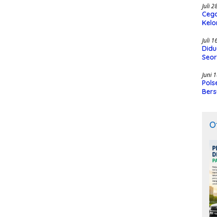
Juli 
Cega
Kelo
SMK
Juli 
Didu
Seor
Juni 
Pols
Bers
O