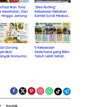
nfaat Ikan Tuna
“Bed Rotting”
k Kesehatan, Dari
Kebiasaan Rebahan
 Hingga Jantung
Sambil Scroll Medsos
yang Ternyata Tanda
Depresi
 Gizi Dorong
5 Kebiasaan
yarakat
Sederhana yang Bikin
banyak Konsumsi
Tubuh Lebih Sehat
nan Utuh untuk
Tanpa Ribet
a Kesehatan
V
Kontak