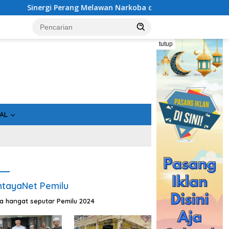
i Perang Melawan Narkoba di Kalimantan Tengah, GDAN dan Kap
tutup
AL
tayaNet Pemilu
ta hangat seputar Pemilu 2024