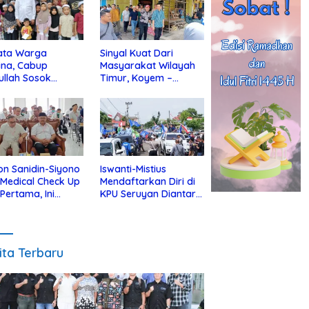
ata Warga
Sinyal Kuat Dari
ina, Cabup
Masyarakat Wilayah
ullah Sosok
Timur, Koyem –
jius Dekat Dengan
Supian Hadi Blusukan
 Yatim
di Kotim
on Sanidin-Siyono
Iswanti-Mistius
i Medical Check Up
Mendaftarkan Diri di
 Pertama, Ini
KPU Seruyan Diantar
an
Diiringi Ribuan
gecekannya
Pendukung
ita Terbaru