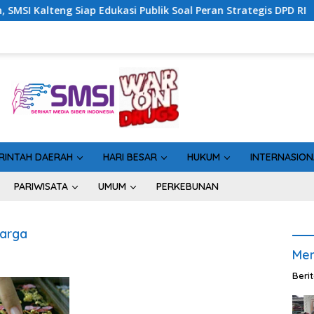
Siap Edukasi Publik Soal Peran Strategis DPD RI
Sinerg
RINTAH DAERAH
HARI BESAR
HUKUM
INTERNASION
PARIWISATA
UMUM
PERKEBUNAN
Harga
Men
Beri