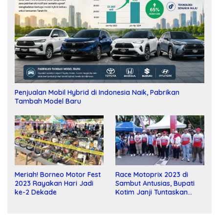
Penjualan Mobil Hybrid di Indonesia Naik, Pabrikan
Tambah Model Baru
Meriah! Borneo Motor Fest
Race Motoprix 2023 di
2023 Rayakan Hari Jadi
Sambut Antusias, Bupati
ke-2 Dekade
Kotim Janji Tuntaskan
Pembangunan Sirkuit