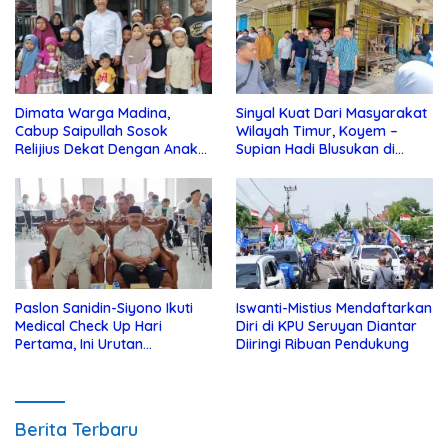
Dimata Warga Madina,
Sinyal Kuat Dari Masyarakat
Cabup Saipullah Sosok
Wilayah Timur, Koyem –
Relijius Dekat Dengan Anak
Supian Hadi Blusukan di
Yatim
Kotim
Paslon Sanidin-Siyono Ikuti
Iswanti-Mistius Mendaftarkan
Medical Check Up Hari
Diri di KPU Seruyan Diantar
Pertama, Ini Urutan
Diiringi Ribuan Pendukung
Pengecekannya
Berita Terbaru