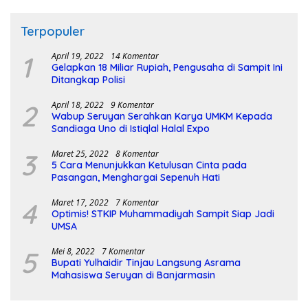
Terpopuler
1
April 19, 2022
14 Komentar
Gelapkan 18 Miliar Rupiah, Pengusaha di Sampit Ini
Ditangkap Polisi
2
April 18, 2022
9 Komentar
Wabup Seruyan Serahkan Karya UMKM Kepada
Sandiaga Uno di Istiqlal Halal Expo
3
Maret 25, 2022
8 Komentar
5 Cara Menunjukkan Ketulusan Cinta pada
Pasangan, Menghargai Sepenuh Hati
4
Maret 17, 2022
7 Komentar
Optimis! STKIP Muhammadiyah Sampit Siap Jadi
UMSA
5
Mei 8, 2022
7 Komentar
Bupati Yulhaidir Tinjau Langsung Asrama
Mahasiswa Seruyan di Banjarmasin