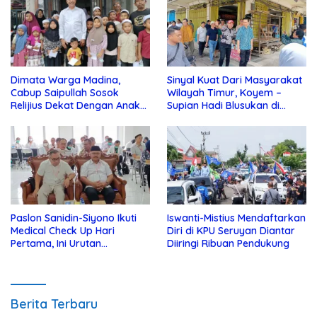
Dimata Warga Madina,
Sinyal Kuat Dari Masyarakat
Cabup Saipullah Sosok
Wilayah Timur, Koyem –
Relijius Dekat Dengan Anak
Supian Hadi Blusukan di
Yatim
Kotim
Paslon Sanidin-Siyono Ikuti
Iswanti-Mistius Mendaftarkan
Medical Check Up Hari
Diri di KPU Seruyan Diantar
Pertama, Ini Urutan
Diiringi Ribuan Pendukung
Pengecekannya
Berita Terbaru