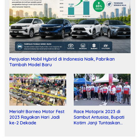
Penjualan Mobil Hybrid di Indonesia Naik, Pabrikan
Tambah Model Baru
Meriah! Borneo Motor Fest
Race Motoprix 2023 di
2023 Rayakan Hari Jadi
Sambut Antusias, Bupati
ke-2 Dekade
Kotim Janji Tuntaskan
Pembangunan Sirkuit