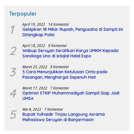
Terpopuler
1
April 19, 2022
14 Komentar
Gelapkan 18 Miliar Rupiah, Pengusaha di Sampit Ini
Ditangkap Polisi
2
April 18, 2022
9 Komentar
Wabup Seruyan Serahkan Karya UMKM Kepada
Sandiaga Uno di Istiqlal Halal Expo
3
Maret 25, 2022
8 Komentar
5 Cara Menunjukkan Ketulusan Cinta pada
Pasangan, Menghargai Sepenuh Hati
4
Maret 17, 2022
7 Komentar
Optimis! STKIP Muhammadiyah Sampit Siap Jadi
UMSA
5
Mei 8, 2022
7 Komentar
Bupati Yulhaidir Tinjau Langsung Asrama
Mahasiswa Seruyan di Banjarmasin