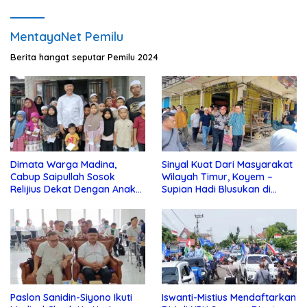
MentayaNet Pemilu
Berita hangat seputar Pemilu 2024
Dimata Warga Madina,
Sinyal Kuat Dari Masyarakat
Cabup Saipullah Sosok
Wilayah Timur, Koyem –
Relijius Dekat Dengan Anak
Supian Hadi Blusukan di
Yatim
Kotim
Paslon Sanidin-Siyono Ikuti
Iswanti-Mistius Mendaftarkan