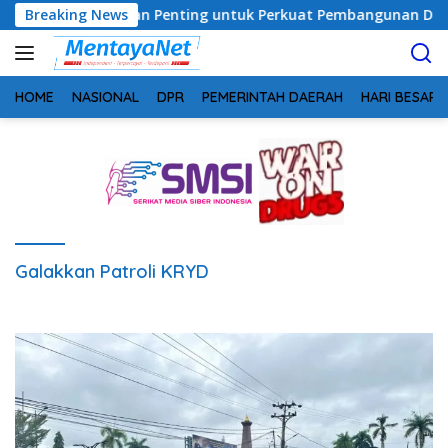
Langsung
i Pemerintahan Penting untuk Perkuat Pembangunan Desa
Breaking News
ke
konten
HOME
NASIONAL
DPR
PEMERINTAH DAERAH
HARI BESAR
Galakkan Patroli KRYD