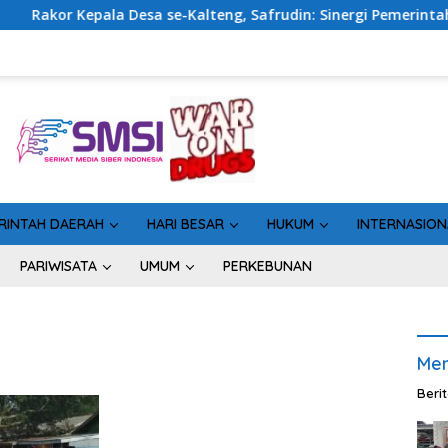
ala Desa se-Kalteng, Safrudin: Sinergi Pemerintahan Penting 
RINTAH DAERAH
HARI BESAR
HUKUM
INTERNASION
PARIWISATA
UMUM
PERKEBUNAN
Men
Beri