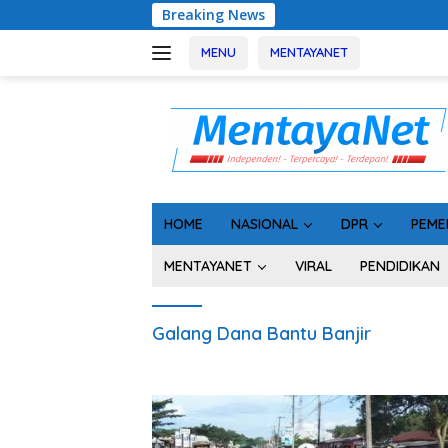
Langsung
Breaking News
Rakor Kep
ke
konten
MENU
MENTAYANET
HOME
NASIONAL
DPR
PEME
MENTAYANET
VIRAL
PENDIDIKAN
Galang Dana Bantu Banjir