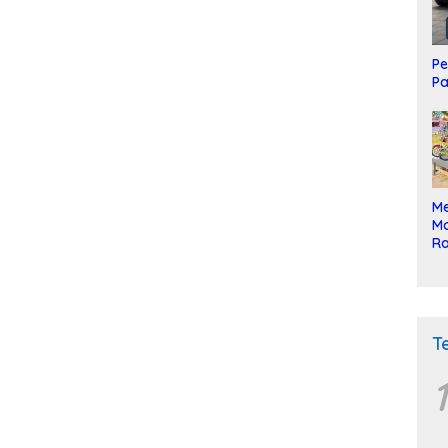
Pe
Pa
Me
Mo
Ra
ke
T
1