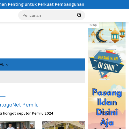
untuk Perkuat Pembangunan Desa
Usai Tahan 5 Komision
tutup
AL
tayaNet Pemilu
ta hangat seputar Pemilu 2024