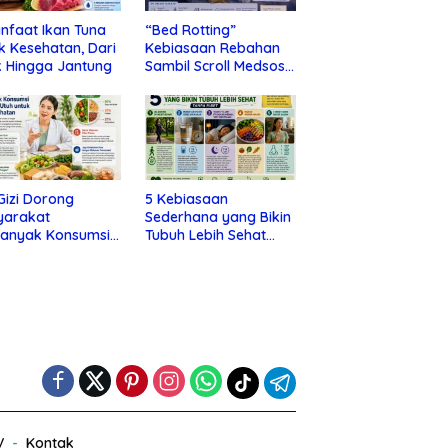
nfaat Ikan Tuna
“Bed Rotting”
k Kesehatan, Dari
Kebiasaan Rebahan
 Hingga Jantung
Sambil Scroll Medsos
yang Ternyata Tanda
Depresi
 Gizi Dorong
5 Kebiasaan
yarakat
Sederhana yang Bikin
banyak Konsumsi
Tubuh Lebih Sehat
nan Utuh untuk
Tanpa Ribet
a Kesehatan
V
Kontak