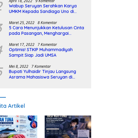
2
April 18, 2022
9 Komentar
Wabup Seruyan Serahkan Karya
UMKM Kepada Sandiaga Uno di
Istiqlal Halal Expo
3
Maret 25, 2022
8 Komentar
5 Cara Menunjukkan Ketulusan Cinta
pada Pasangan, Menghargai
Sepenuh Hati
4
Maret 17, 2022
7 Komentar
Optimis! STKIP Muhammadiyah
Sampit Siap Jadi UMSA
5
Mei 8, 2022
7 Komentar
Bupati Yulhaidir Tinjau Langsung
Asrama Mahasiswa Seruyan di
Banjarmasin
ita Artikel