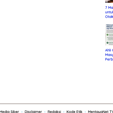
7 Ma
untu
Otak
Ahli
Mas
Per
Maka
Jag
edia Siber
Disclaimer
Redaksi
Kode Etik
MentayaNet T