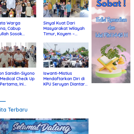
ata Warga
Sinyal Kuat Dari
ina, Cabup
Masyarakat Wilayah
ullah Sosok
Timur, Koyem –
jius Dekat Dengan
Supian Hadi Blusukan
 Yatim
di Kotim
on Sanidin-Siyono
Iswanti-Mistius
i Medical Check Up
Mendaftarkan Diri di
 Pertama, Ini
KPU Seruyan Diantar
an
Diiringi Ribuan
gecekannya
Pendukung
ita Terbaru