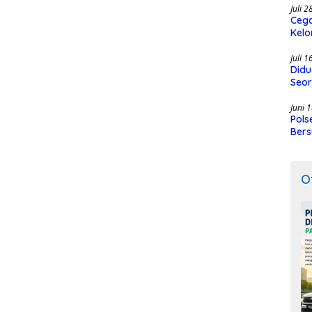
Juli 
Cega
Kelo
SMK
Juli 
Didu
Seor
Juni 
Pols
Bers
O