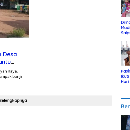
Dim
Mad
Saip
Reli
Anak
1
a Desa
antu
yan Raya,
Pasl
ampak banjir
Ikut
Hari
Urut
Pen
Selengkapnya
Ber