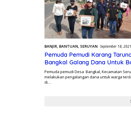
BANJIR
,
BANTUAN
,
SERUYAN
September 18, 202
Pemuda Pemudi Karang Tarun
Bangkal Galang Dana Untuk B
Warga Terdampak Banjir
Pemuda pemudi Desa Bangkal, Kecamatan Seru
melakukan pengalangan dana untuk warga terd
di…