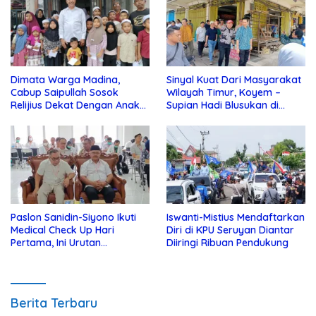
Dimata Warga Madina,
Sinyal Kuat Dari Masyarakat
Cabup Saipullah Sosok
Wilayah Timur, Koyem –
Relijius Dekat Dengan Anak
Supian Hadi Blusukan di
Yatim
Kotim
Paslon Sanidin-Siyono Ikuti
Iswanti-Mistius Mendaftarkan
Medical Check Up Hari
Diri di KPU Seruyan Diantar
Pertama, Ini Urutan
Diiringi Ribuan Pendukung
Pengecekannya
Berita Terbaru