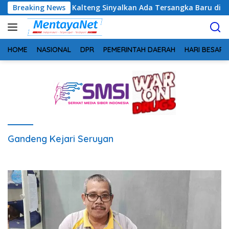
Langsung
tim, Kejati Kalteng Sinyalkan Ada Tersangka Baru di Kasus Hib
Breaking News
ke
konten
HOME
NASIONAL
DPR
PEMERINTAH DAERAH
HARI BESAR
Gandeng Kejari Seruyan