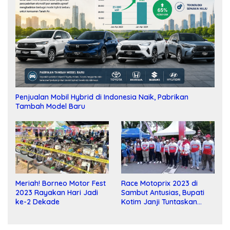
Penjualan Mobil Hybrid di Indonesia Naik, Pabrikan
Tambah Model Baru
Meriah! Borneo Motor Fest
Race Motoprix 2023 di
2023 Rayakan Hari Jadi
Sambut Antusias, Bupati
ke-2 Dekade
Kotim Janji Tuntaskan
Pembangunan Sirkuit