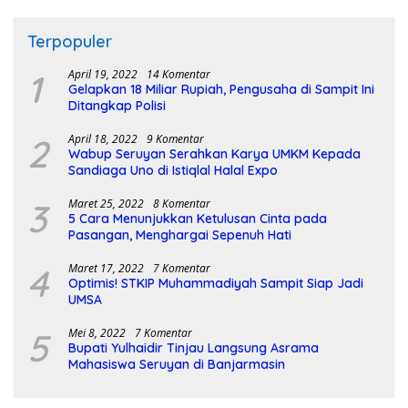
Terpopuler
1
April 19, 2022
14 Komentar
Gelapkan 18 Miliar Rupiah, Pengusaha di Sampit Ini
Ditangkap Polisi
2
April 18, 2022
9 Komentar
Wabup Seruyan Serahkan Karya UMKM Kepada
Sandiaga Uno di Istiqlal Halal Expo
3
Maret 25, 2022
8 Komentar
5 Cara Menunjukkan Ketulusan Cinta pada
Pasangan, Menghargai Sepenuh Hati
4
Maret 17, 2022
7 Komentar
Optimis! STKIP Muhammadiyah Sampit Siap Jadi
UMSA
5
Mei 8, 2022
7 Komentar
Bupati Yulhaidir Tinjau Langsung Asrama
Mahasiswa Seruyan di Banjarmasin