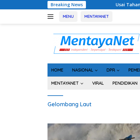
Langsung
Breaking News
Usai Tahan 5 Komisioner 
ke
konten
MENU
MENTAYANET
HOME
NASIONAL
DPR
PEME
MENTAYANET
VIRAL
PENDIDIKAN
Gelombang Laut