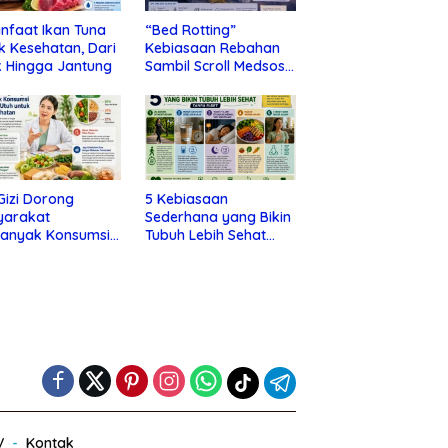
nfaat Ikan Tuna
“Bed Rotting”
k Kesehatan, Dari
Kebiasaan Rebahan
 Hingga Jantung
Sambil Scroll Medsos
yang Ternyata Tanda
Depresi
 Gizi Dorong
5 Kebiasaan
yarakat
Sederhana yang Bikin
banyak Konsumsi
Tubuh Lebih Sehat
nan Utuh untuk
Tanpa Ribet
a Kesehatan
V
Kontak