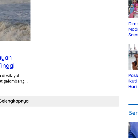
Dim
Mad
Saip
Reli
Anak
ayan
inggi
 di wilayah
Pasl
gat gelombang…
Ikut
Hari
Urut
Pen
Selengkapnya
Ber