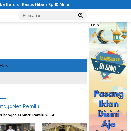
s Hibah Rp40 Miliar
Geger! 5 Komisioner KPU Kotim Dit
tutup
AL
tayaNet Pemilu
ta hangat seputar Pemilu 2024