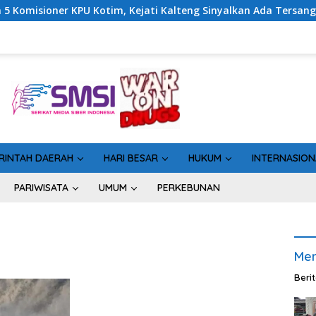
KPU Kotim, Kejati Kalteng Sinyalkan Ada Tersangka Baru di Kasu
RINTAH DAERAH
HARI BESAR
HUKUM
INTERNASION
PARIWISATA
UMUM
PERKEBUNAN
Men
Beri