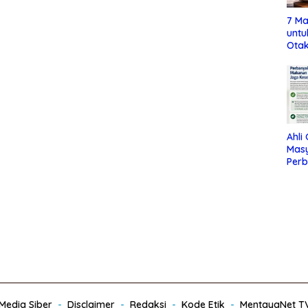
7 Ma
untu
Otak
Ahli
Mas
Per
Maka
Jag
edia Siber
Disclaimer
Redaksi
Kode Etik
MentayaNet T