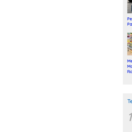
Pe
Pa
Me
Mo
Ra
ke
T
1