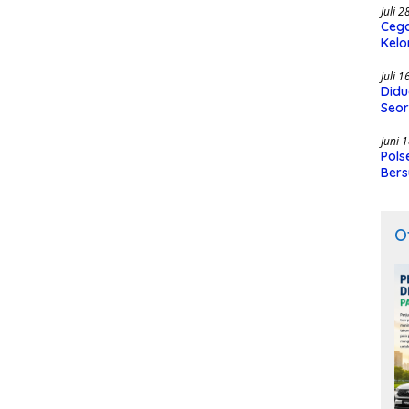
Juli 
Cega
Kelo
SMK
Juli 
Didu
Seor
Juni 
Pols
Bers
O