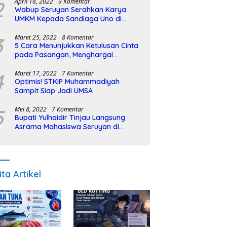
2
April 18, 2022
9 Komentar
Wabup Seruyan Serahkan Karya
UMKM Kepada Sandiaga Uno di
Istiqlal Halal Expo
3
Maret 25, 2022
8 Komentar
5 Cara Menunjukkan Ketulusan Cinta
pada Pasangan, Menghargai
Sepenuh Hati
4
Maret 17, 2022
7 Komentar
Optimis! STKIP Muhammadiyah
Sampit Siap Jadi UMSA
5
Mei 8, 2022
7 Komentar
Bupati Yulhaidir Tinjau Langsung
Asrama Mahasiswa Seruyan di
Banjarmasin
ita Artikel