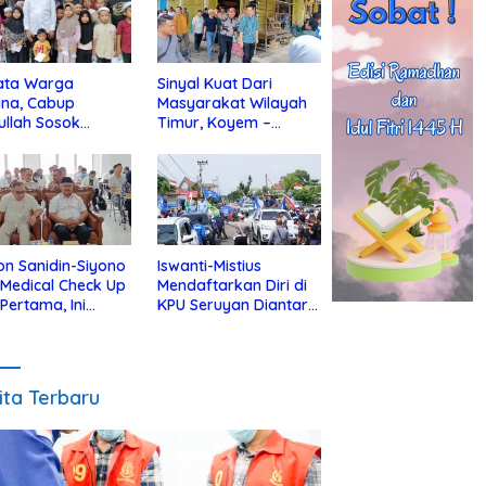
ata Warga
Sinyal Kuat Dari
ina, Cabup
Masyarakat Wilayah
ullah Sosok
Timur, Koyem –
jius Dekat Dengan
Supian Hadi Blusukan
 Yatim
di Kotim
on Sanidin-Siyono
Iswanti-Mistius
i Medical Check Up
Mendaftarkan Diri di
 Pertama, Ini
KPU Seruyan Diantar
an
Diiringi Ribuan
gecekannya
Pendukung
ita Terbaru