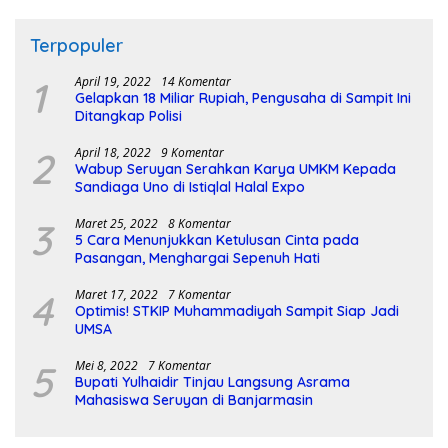
Terpopuler
1
April 19, 2022
14 Komentar
Gelapkan 18 Miliar Rupiah, Pengusaha di Sampit Ini
Ditangkap Polisi
2
April 18, 2022
9 Komentar
Wabup Seruyan Serahkan Karya UMKM Kepada
Sandiaga Uno di Istiqlal Halal Expo
3
Maret 25, 2022
8 Komentar
5 Cara Menunjukkan Ketulusan Cinta pada
Pasangan, Menghargai Sepenuh Hati
4
Maret 17, 2022
7 Komentar
Optimis! STKIP Muhammadiyah Sampit Siap Jadi
UMSA
5
Mei 8, 2022
7 Komentar
Bupati Yulhaidir Tinjau Langsung Asrama
Mahasiswa Seruyan di Banjarmasin