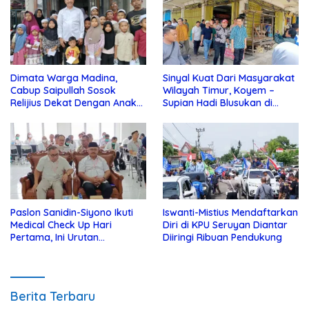
Dimata Warga Madina,
Sinyal Kuat Dari Masyarakat
Cabup Saipullah Sosok
Wilayah Timur, Koyem –
Relijius Dekat Dengan Anak
Supian Hadi Blusukan di
Yatim
Kotim
Paslon Sanidin-Siyono Ikuti
Iswanti-Mistius Mendaftarkan
Medical Check Up Hari
Diri di KPU Seruyan Diantar
Pertama, Ini Urutan
Diiringi Ribuan Pendukung
Pengecekannya
Berita Terbaru