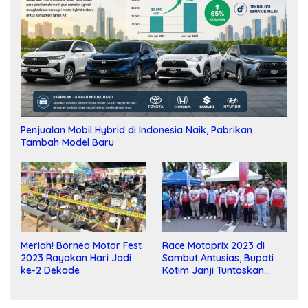
Penjualan Mobil Hybrid di Indonesia Naik, Pabrikan
Tambah Model Baru
Meriah! Borneo Motor Fest
Race Motoprix 2023 di
2023 Rayakan Hari Jadi
Sambut Antusias, Bupati
ke-2 Dekade
Kotim Janji Tuntaskan
Pembangunan Sirkuit