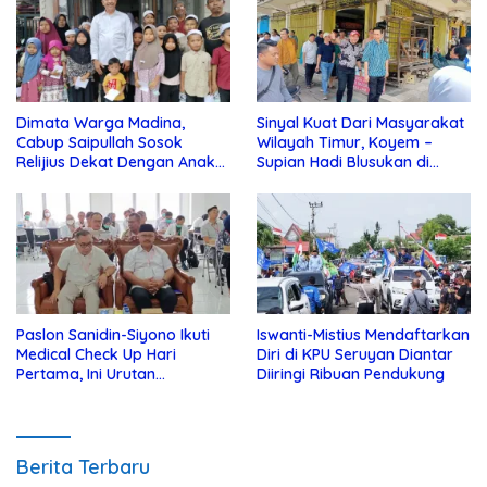
Dimata Warga Madina,
Sinyal Kuat Dari Masyarakat
Cabup Saipullah Sosok
Wilayah Timur, Koyem –
Relijius Dekat Dengan Anak
Supian Hadi Blusukan di
Yatim
Kotim
Paslon Sanidin-Siyono Ikuti
Iswanti-Mistius Mendaftarkan
Medical Check Up Hari
Diri di KPU Seruyan Diantar
Pertama, Ini Urutan
Diiringi Ribuan Pendukung
Pengecekannya
Berita Terbaru