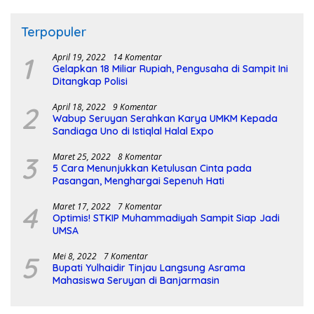
Terpopuler
1
April 19, 2022
14 Komentar
Gelapkan 18 Miliar Rupiah, Pengusaha di Sampit Ini
Ditangkap Polisi
2
April 18, 2022
9 Komentar
Wabup Seruyan Serahkan Karya UMKM Kepada
Sandiaga Uno di Istiqlal Halal Expo
3
Maret 25, 2022
8 Komentar
5 Cara Menunjukkan Ketulusan Cinta pada
Pasangan, Menghargai Sepenuh Hati
4
Maret 17, 2022
7 Komentar
Optimis! STKIP Muhammadiyah Sampit Siap Jadi
UMSA
5
Mei 8, 2022
7 Komentar
Bupati Yulhaidir Tinjau Langsung Asrama
Mahasiswa Seruyan di Banjarmasin