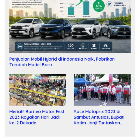
Penjualan Mobil Hybrid di Indonesia Naik, Pabrikan
Tambah Model Baru
Meriah! Borneo Motor Fest
Race Motoprix 2023 di
2023 Rayakan Hari Jadi
Sambut Antusias, Bupati
ke-2 Dekade
Kotim Janji Tuntaskan
Pembangunan Sirkuit