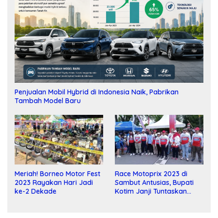
Penjualan Mobil Hybrid di Indonesia Naik, Pabrikan
Tambah Model Baru
Meriah! Borneo Motor Fest
Race Motoprix 2023 di
2023 Rayakan Hari Jadi
Sambut Antusias, Bupati
ke-2 Dekade
Kotim Janji Tuntaskan
Pembangunan Sirkuit