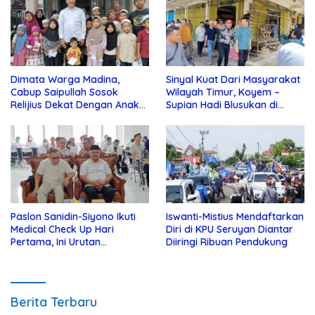
Dimata Warga Madina,
Sinyal Kuat Dari Masyarakat
Cabup Saipullah Sosok
Wilayah Timur, Koyem –
Relijius Dekat Dengan Anak
Supian Hadi Blusukan di
Yatim
Kotim
Paslon Sanidin-Siyono Ikuti
Iswanti-Mistius Mendaftarkan
Medical Check Up Hari
Diri di KPU Seruyan Diantar
Pertama, Ini Urutan
Diiringi Ribuan Pendukung
Pengecekannya
Berita Terbaru