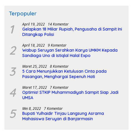
Terpopuler
1
April 19, 2022
14 Komentar
Gelapkan 18 Miliar Rupiah, Pengusaha di Sampit Ini
Ditangkap Polisi
2
April 18, 2022
9 Komentar
Wabup Seruyan Serahkan Karya UMKM Kepada
Sandiaga Uno di Istiqlal Halal Expo
3
Maret 25, 2022
8 Komentar
5 Cara Menunjukkan Ketulusan Cinta pada
Pasangan, Menghargai Sepenuh Hati
4
Maret 17, 2022
7 Komentar
Optimis! STKIP Muhammadiyah Sampit Siap Jadi
UMSA
5
Mei 8, 2022
7 Komentar
Bupati Yulhaidir Tinjau Langsung Asrama
Mahasiswa Seruyan di Banjarmasin