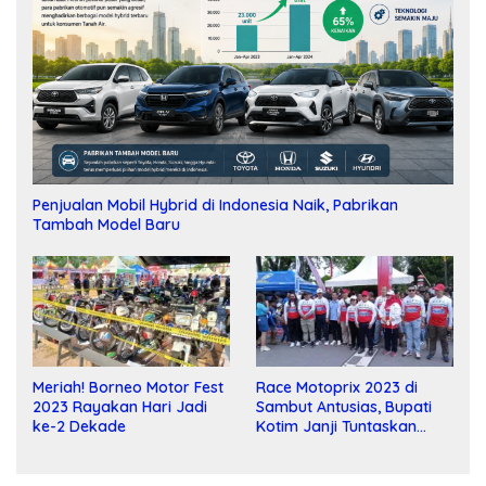
Penjualan Mobil Hybrid di Indonesia Naik, Pabrikan
Tambah Model Baru
Meriah! Borneo Motor Fest
Race Motoprix 2023 di
2023 Rayakan Hari Jadi
Sambut Antusias, Bupati
ke-2 Dekade
Kotim Janji Tuntaskan
Pembangunan Sirkuit