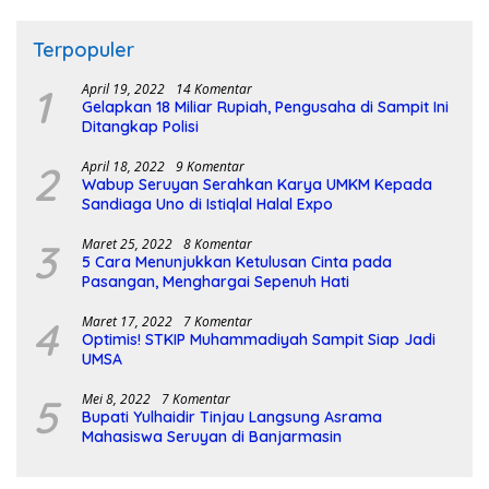
Terpopuler
1
April 19, 2022
14 Komentar
Gelapkan 18 Miliar Rupiah, Pengusaha di Sampit Ini
Ditangkap Polisi
2
April 18, 2022
9 Komentar
Wabup Seruyan Serahkan Karya UMKM Kepada
Sandiaga Uno di Istiqlal Halal Expo
3
Maret 25, 2022
8 Komentar
5 Cara Menunjukkan Ketulusan Cinta pada
Pasangan, Menghargai Sepenuh Hati
4
Maret 17, 2022
7 Komentar
Optimis! STKIP Muhammadiyah Sampit Siap Jadi
UMSA
5
Mei 8, 2022
7 Komentar
Bupati Yulhaidir Tinjau Langsung Asrama
Mahasiswa Seruyan di Banjarmasin