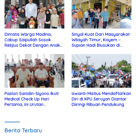
Dimata Warga Madina,
Sinyal Kuat Dari Masyarakat
Cabup Saipullah Sosok
Wilayah Timur, Koyem –
Relijius Dekat Dengan Anak
Supian Hadi Blusukan di
Yatim
Kotim
Paslon Sanidin-Siyono Ikuti
Iswanti-Mistius Mendaftarkan
Medical Check Up Hari
Diri di KPU Seruyan Diantar
Pertama, Ini Urutan
Diiringi Ribuan Pendukung
Pengecekannya
Berita Terbaru