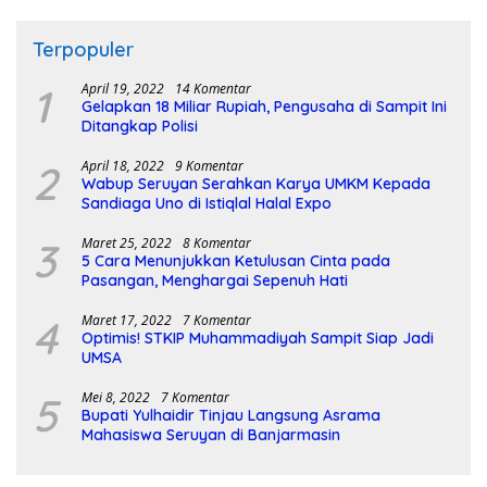
Terpopuler
1
April 19, 2022
14 Komentar
Gelapkan 18 Miliar Rupiah, Pengusaha di Sampit Ini
Ditangkap Polisi
2
April 18, 2022
9 Komentar
Wabup Seruyan Serahkan Karya UMKM Kepada
Sandiaga Uno di Istiqlal Halal Expo
3
Maret 25, 2022
8 Komentar
5 Cara Menunjukkan Ketulusan Cinta pada
Pasangan, Menghargai Sepenuh Hati
4
Maret 17, 2022
7 Komentar
Optimis! STKIP Muhammadiyah Sampit Siap Jadi
UMSA
5
Mei 8, 2022
7 Komentar
Bupati Yulhaidir Tinjau Langsung Asrama
Mahasiswa Seruyan di Banjarmasin