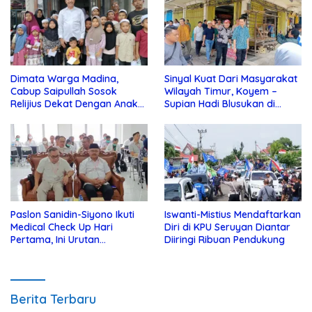
Dimata Warga Madina,
Sinyal Kuat Dari Masyarakat
Cabup Saipullah Sosok
Wilayah Timur, Koyem –
Relijius Dekat Dengan Anak
Supian Hadi Blusukan di
Yatim
Kotim
Paslon Sanidin-Siyono Ikuti
Iswanti-Mistius Mendaftarkan
Medical Check Up Hari
Diri di KPU Seruyan Diantar
Pertama, Ini Urutan
Diiringi Ribuan Pendukung
Pengecekannya
Berita Terbaru