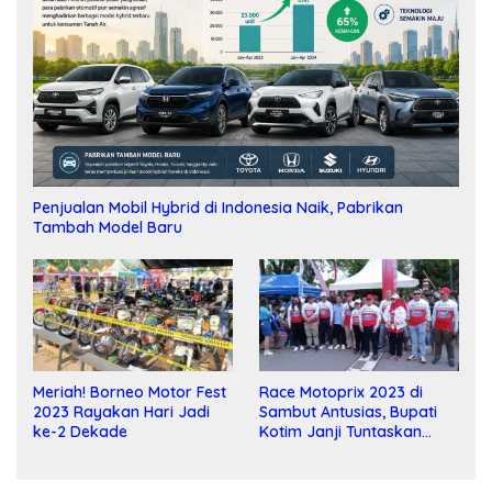
Penjualan Mobil Hybrid di Indonesia Naik, Pabrikan
Tambah Model Baru
Meriah! Borneo Motor Fest
Race Motoprix 2023 di
2023 Rayakan Hari Jadi
Sambut Antusias, Bupati
ke-2 Dekade
Kotim Janji Tuntaskan
Pembangunan Sirkuit