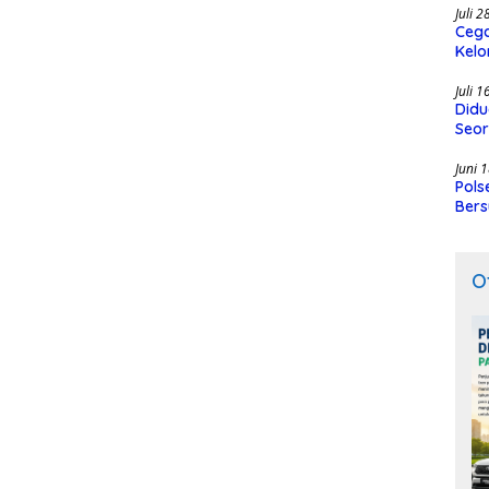
Juli 
Cega
Kelo
SMK
Juli 
Didu
Seor
Juni 
Pols
Bers
O