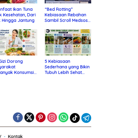
nfaat Ikan Tuna
“Bed Rotting”
k Kesehatan, Dari
Kebiasaan Rebahan
 Hingga Jantung
Sambil Scroll Medsos
yang Ternyata Tanda
Depresi
 Gizi Dorong
5 Kebiasaan
yarakat
Sederhana yang Bikin
banyak Konsumsi
Tubuh Lebih Sehat
nan Utuh untuk
Tanpa Ribet
a Kesehatan
V
Kontak