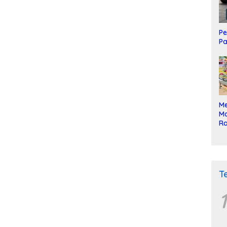
Pe
Pa
Me
Mo
Ra
ke
T
1