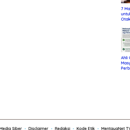
7 Ma
untu
Otak
Ahli
Mas
Per
Maka
Jag
edia Siber
Disclaimer
Redaksi
Kode Etik
MentayaNet T