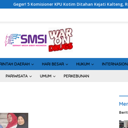
 Komisioner KPU Kotim Ditahan Kejati Kalteng, Rugikan Negara 
RINTAH DAERAH
HARI BESAR
HUKUM
INTERNASION
PARIWISATA
UMUM
PERKEBUNAN
Men
Beri