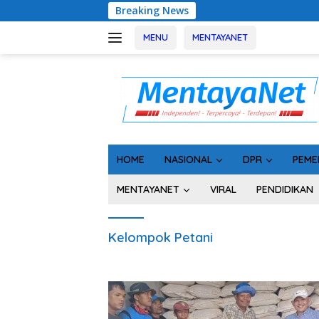
Langsung
Breaking News
Geger! 5
ke
konten
MENU
MENTAYANET
HOME
NASIONAL
DPR
PEME
MENTAYANET
VIRAL
PENDIDIKAN
Kelompok Petani