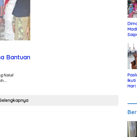
Dim
Mad
Saip
Reli
Anak
ma Bantuan
g Natal
Pasl
nih…
Ikut
Hari
Urut
Pen
Selengkapnya
Ber