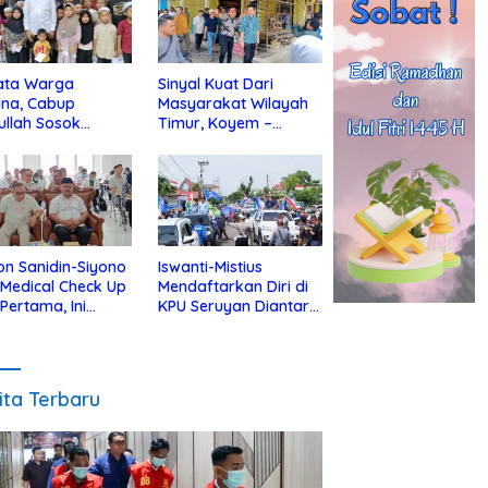
ata Warga
Sinyal Kuat Dari
ina, Cabup
Masyarakat Wilayah
ullah Sosok
Timur, Koyem –
jius Dekat Dengan
Supian Hadi Blusukan
 Yatim
di Kotim
on Sanidin-Siyono
Iswanti-Mistius
i Medical Check Up
Mendaftarkan Diri di
 Pertama, Ini
KPU Seruyan Diantar
an
Diiringi Ribuan
gecekannya
Pendukung
ita Terbaru