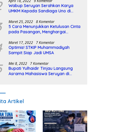
2
April 18, 2022
9 Komentar
Wabup Seruyan Serahkan Karya
UMKM Kepada Sandiaga Uno di
Istiqlal Halal Expo
3
Maret 25, 2022
8 Komentar
5 Cara Menunjukkan Ketulusan Cinta
pada Pasangan, Menghargai
Sepenuh Hati
4
Maret 17, 2022
7 Komentar
Optimis! STKIP Muhammadiyah
Sampit Siap Jadi UMSA
5
Mei 8, 2022
7 Komentar
Bupati Yulhaidir Tinjau Langsung
Asrama Mahasiswa Seruyan di
Banjarmasin
ita Artikel