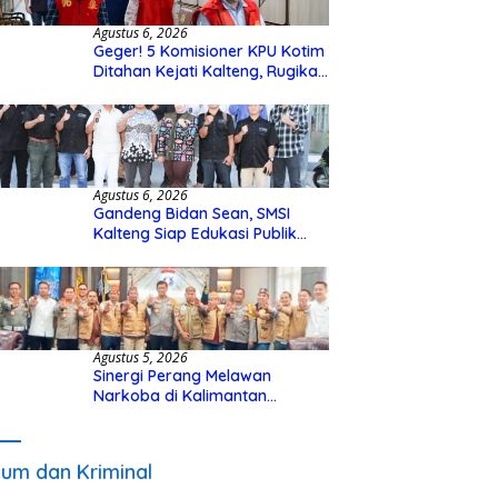
Agustus 6, 2026
Geger! 5 Komisioner KPU Kotim
Ditahan Kejati Kalteng, Rugikan
Negara Rp10 Miliar dari Dana
Hibah Rp40 Miliar
Agustus 6, 2026
Gandeng Bidan Sean, SMSI
Kalteng Siap Edukasi Publik
Soal Peran Strategis DPD RI
Agustus 5, 2026
Sinergi Perang Melawan
Narkoba di Kalimantan
Tengah, GDAN dan Kapolda
Kalteng Siapkan Deklarasi
Akbar
um dan Kriminal