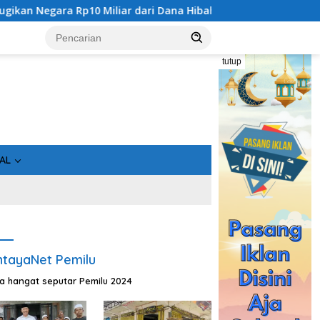
Rp10 Miliar dari Dana Hibah Rp40 Miliar
Gandeng Bidan 
tutup
AL
tayaNet Pemilu
ta hangat seputar Pemilu 2024