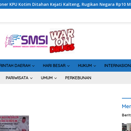
 Ditahan Kejati Kalteng, Rugikan Negara Rp10 Miliar dari Dana 
RINTAH DAERAH
HARI BESAR
HUKUM
INTERNASION
PARIWISATA
UMUM
PERKEBUNAN
Men
Beri