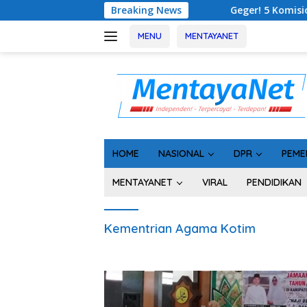
Langsung
Breaking News
Geger! 5 Komisioner KPU Kotim
ke
konten
MENU
MENTAYANET
HOME
NASIONAL
DPR
PEME
MENTAYANET
VIRAL
PENDIDIKAN
Kementrian Agama Kotim