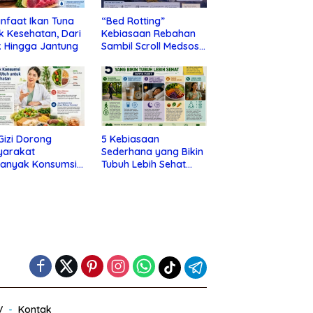
nfaat Ikan Tuna
“Bed Rotting”
k Kesehatan, Dari
Kebiasaan Rebahan
 Hingga Jantung
Sambil Scroll Medsos
yang Ternyata Tanda
Depresi
 Gizi Dorong
5 Kebiasaan
yarakat
Sederhana yang Bikin
banyak Konsumsi
Tubuh Lebih Sehat
nan Utuh untuk
Tanpa Ribet
a Kesehatan
V
Kontak