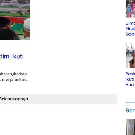
Dim
Mad
Saip
Reli
Anak
im Ikuti
emberangkatkan
Pasl
uk menjalankan…
Ikut
Hari
Urut
Pen
Selengkapnya
Ber