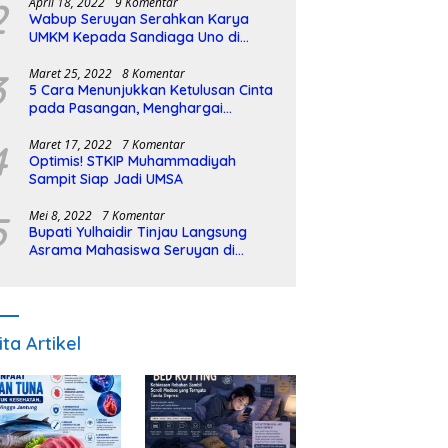
2
April 18, 2022
9 Komentar
Wabup Seruyan Serahkan Karya
UMKM Kepada Sandiaga Uno di
Istiqlal Halal Expo
3
Maret 25, 2022
8 Komentar
5 Cara Menunjukkan Ketulusan Cinta
pada Pasangan, Menghargai
Sepenuh Hati
4
Maret 17, 2022
7 Komentar
Optimis! STKIP Muhammadiyah
Sampit Siap Jadi UMSA
5
Mei 8, 2022
7 Komentar
Bupati Yulhaidir Tinjau Langsung
Asrama Mahasiswa Seruyan di
Banjarmasin
ita Artikel