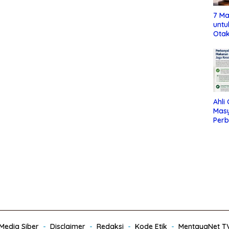
7 Ma
untu
Otak
Ahli
Mas
Per
Maka
Jag
edia Siber
Disclaimer
Redaksi
Kode Etik
MentayaNet T