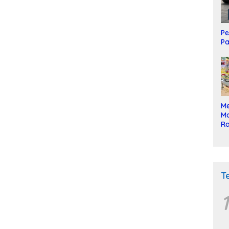
Pe
Pa
Me
Mo
Ra
ke
T
1