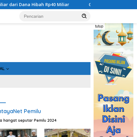
Hibah Rp40 Miliar
Gandeng Bidan Sean, SMSI Kalteng Sia
tutup
AL
tayaNet Pemilu
ta hangat seputar Pemilu 2024