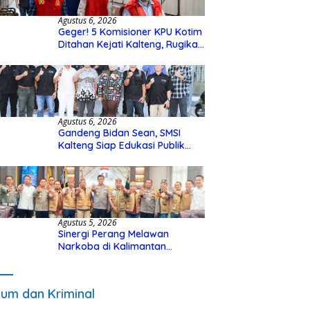
Agustus 6, 2026
Geger! 5 Komisioner KPU Kotim
Ditahan Kejati Kalteng, Rugikan
Negara Rp10 Miliar dari Dana
Hibah Rp40 Miliar
Agustus 6, 2026
Gandeng Bidan Sean, SMSI
Kalteng Siap Edukasi Publik
Soal Peran Strategis DPD RI
Agustus 5, 2026
Sinergi Perang Melawan
Narkoba di Kalimantan
Tengah, GDAN dan Kapolda
Kalteng Siapkan Deklarasi
Akbar
um dan Kriminal