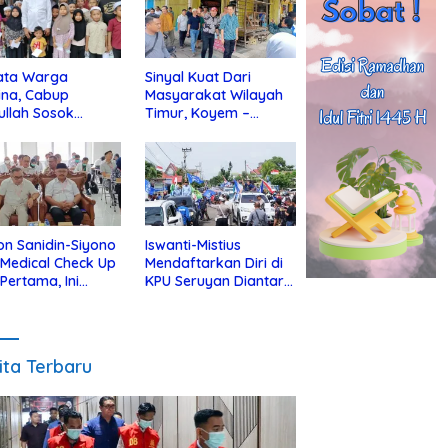
ata Warga
Sinyal Kuat Dari
ina, Cabup
Masyarakat Wilayah
ullah Sosok
Timur, Koyem –
jius Dekat Dengan
Supian Hadi Blusukan
 Yatim
di Kotim
on Sanidin-Siyono
Iswanti-Mistius
i Medical Check Up
Mendaftarkan Diri di
 Pertama, Ini
KPU Seruyan Diantar
an
Diiringi Ribuan
gecekannya
Pendukung
ita Terbaru