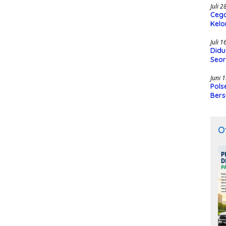
Juli 
Cega
Kelo
SMK
Juli 
Didu
Seor
Juni 
Pols
Bers
O