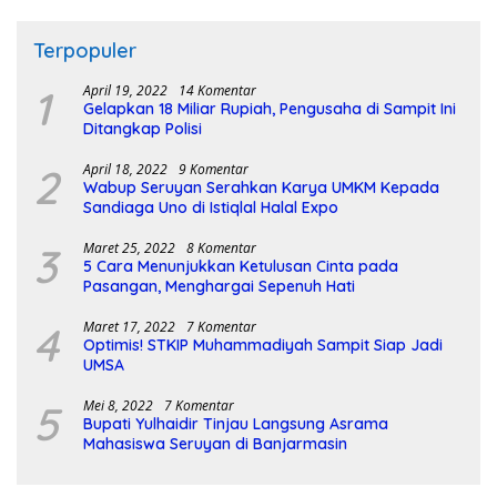
Terpopuler
1
April 19, 2022
14 Komentar
Gelapkan 18 Miliar Rupiah, Pengusaha di Sampit Ini
Ditangkap Polisi
2
April 18, 2022
9 Komentar
Wabup Seruyan Serahkan Karya UMKM Kepada
Sandiaga Uno di Istiqlal Halal Expo
3
Maret 25, 2022
8 Komentar
5 Cara Menunjukkan Ketulusan Cinta pada
Pasangan, Menghargai Sepenuh Hati
4
Maret 17, 2022
7 Komentar
Optimis! STKIP Muhammadiyah Sampit Siap Jadi
UMSA
5
Mei 8, 2022
7 Komentar
Bupati Yulhaidir Tinjau Langsung Asrama
Mahasiswa Seruyan di Banjarmasin