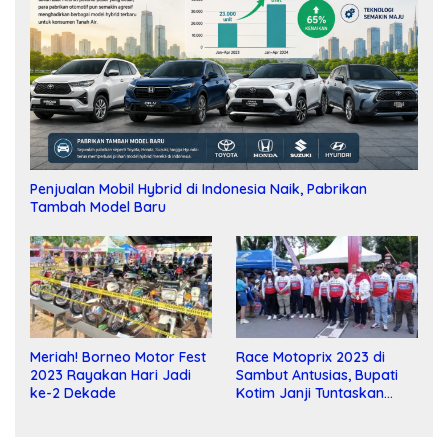
Penjualan Mobil Hybrid di Indonesia Naik, Pabrikan
Tambah Model Baru
Meriah! Borneo Motor Fest
Race Motoprix 2023 di
2023 Rayakan Hari Jadi
Sambut Antusias, Bupati
ke-2 Dekade
Kotim Janji Tuntaskan
Pembangunan Sirkuit