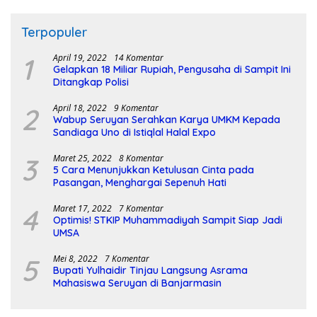
Terpopuler
1
April 19, 2022
14 Komentar
Gelapkan 18 Miliar Rupiah, Pengusaha di Sampit Ini
Ditangkap Polisi
2
April 18, 2022
9 Komentar
Wabup Seruyan Serahkan Karya UMKM Kepada
Sandiaga Uno di Istiqlal Halal Expo
3
Maret 25, 2022
8 Komentar
5 Cara Menunjukkan Ketulusan Cinta pada
Pasangan, Menghargai Sepenuh Hati
4
Maret 17, 2022
7 Komentar
Optimis! STKIP Muhammadiyah Sampit Siap Jadi
UMSA
5
Mei 8, 2022
7 Komentar
Bupati Yulhaidir Tinjau Langsung Asrama
Mahasiswa Seruyan di Banjarmasin