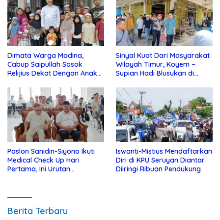
Dimata Warga Madina,
Sinyal Kuat Dari Masyarakat
Cabup Saipullah Sosok
Wilayah Timur, Koyem –
Relijius Dekat Dengan Anak
Supian Hadi Blusukan di
Yatim
Kotim
Paslon Sanidin-Siyono Ikuti
Iswanti-Mistius Mendaftarkan
Medical Check Up Hari
Diri di KPU Seruyan Diantar
Pertama, Ini Urutan
Diiringi Ribuan Pendukung
Pengecekannya
Berita Terbaru