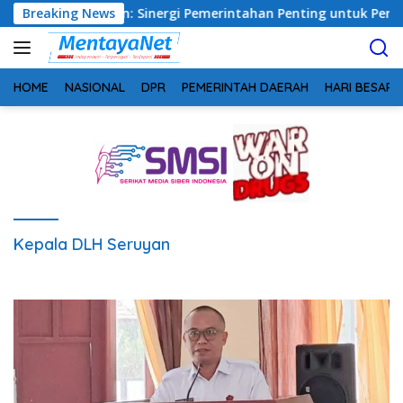
Langsung
ng, Safrudin: Sinergi Pemerintahan Penting untuk Perkuat Pe
Breaking News
ke
konten
HOME
NASIONAL
DPR
PEMERINTAH DAERAH
HARI BESAR
Kepala DLH Seruyan