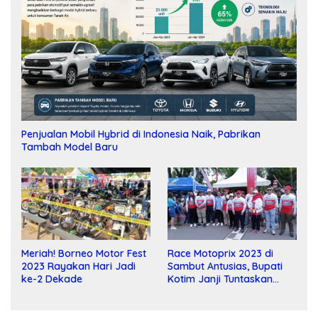
Penjualan Mobil Hybrid di Indonesia Naik, Pabrikan
Tambah Model Baru
Meriah! Borneo Motor Fest
Race Motoprix 2023 di
2023 Rayakan Hari Jadi
Sambut Antusias, Bupati
ke-2 Dekade
Kotim Janji Tuntaskan
Pembangunan Sirkuit