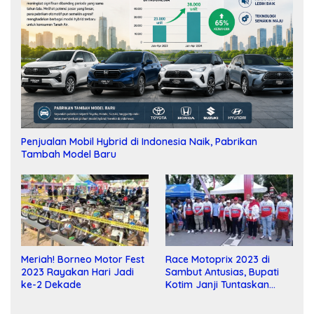
Penjualan Mobil Hybrid di Indonesia Naik, Pabrikan
Tambah Model Baru
Meriah! Borneo Motor Fest
Race Motoprix 2023 di
2023 Rayakan Hari Jadi
Sambut Antusias, Bupati
ke-2 Dekade
Kotim Janji Tuntaskan
Pembangunan Sirkuit