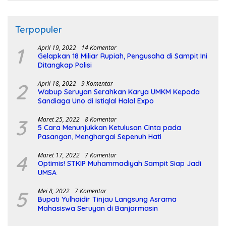
Terpopuler
1
April 19, 2022
14 Komentar
Gelapkan 18 Miliar Rupiah, Pengusaha di Sampit Ini
Ditangkap Polisi
2
April 18, 2022
9 Komentar
Wabup Seruyan Serahkan Karya UMKM Kepada
Sandiaga Uno di Istiqlal Halal Expo
3
Maret 25, 2022
8 Komentar
5 Cara Menunjukkan Ketulusan Cinta pada
Pasangan, Menghargai Sepenuh Hati
4
Maret 17, 2022
7 Komentar
Optimis! STKIP Muhammadiyah Sampit Siap Jadi
UMSA
5
Mei 8, 2022
7 Komentar
Bupati Yulhaidir Tinjau Langsung Asrama
Mahasiswa Seruyan di Banjarmasin