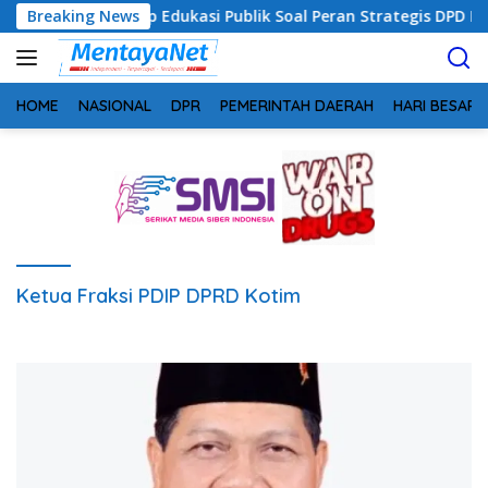
Langsung
alteng Siap Edukasi Publik Soal Peran Strategis DPD RI
Breaking News
ke
konten
HOME
NASIONAL
DPR
PEMERINTAH DAERAH
HARI BESAR
Ketua Fraksi PDIP DPRD Kotim