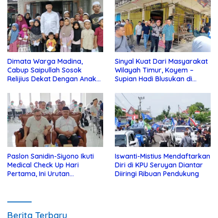
Dimata Warga Madina,
Sinyal Kuat Dari Masyarakat
Cabup Saipullah Sosok
Wilayah Timur, Koyem –
Relijius Dekat Dengan Anak
Supian Hadi Blusukan di
Yatim
Kotim
Paslon Sanidin-Siyono Ikuti
Iswanti-Mistius Mendaftarkan
Medical Check Up Hari
Diri di KPU Seruyan Diantar
Pertama, Ini Urutan
Diiringi Ribuan Pendukung
Pengecekannya
Berita Terbaru