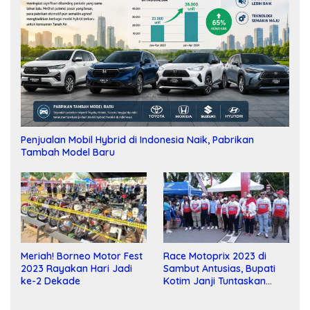
Penjualan Mobil Hybrid di Indonesia Naik, Pabrikan
Tambah Model Baru
Meriah! Borneo Motor Fest
Race Motoprix 2023 di
2023 Rayakan Hari Jadi
Sambut Antusias, Bupati
ke-2 Dekade
Kotim Janji Tuntaskan
Pembangunan Sirkuit