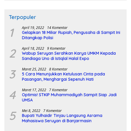
Terpopuler
1
April 19, 2022
14 Komentar
Gelapkan 18 Miliar Rupiah, Pengusaha di Sampit Ini
Ditangkap Polisi
2
April 18, 2022
9 Komentar
Wabup Seruyan Serahkan Karya UMKM Kepada
Sandiaga Uno di Istiqlal Halal Expo
3
Maret 25, 2022
8 Komentar
5 Cara Menunjukkan Ketulusan Cinta pada
Pasangan, Menghargai Sepenuh Hati
4
Maret 17, 2022
7 Komentar
Optimis! STKIP Muhammadiyah Sampit Siap Jadi
UMSA
5
Mei 8, 2022
7 Komentar
Bupati Yulhaidir Tinjau Langsung Asrama
Mahasiswa Seruyan di Banjarmasin