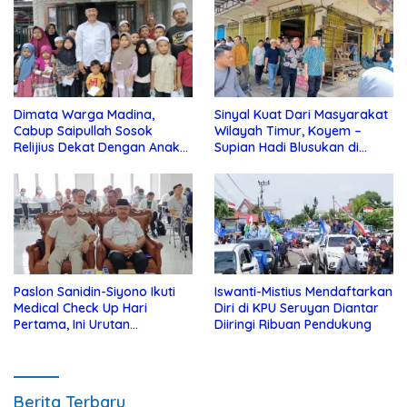
Dimata Warga Madina,
Sinyal Kuat Dari Masyarakat
Cabup Saipullah Sosok
Wilayah Timur, Koyem –
Relijius Dekat Dengan Anak
Supian Hadi Blusukan di
Yatim
Kotim
Paslon Sanidin-Siyono Ikuti
Iswanti-Mistius Mendaftarkan
Medical Check Up Hari
Diri di KPU Seruyan Diantar
Pertama, Ini Urutan
Diiringi Ribuan Pendukung
Pengecekannya
Berita Terbaru