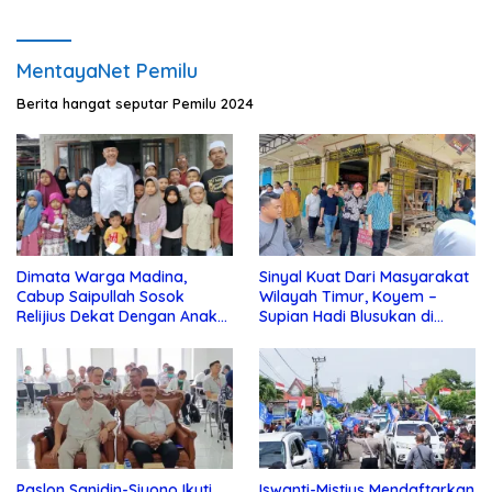
MentayaNet Pemilu
Berita hangat seputar Pemilu 2024
Dimata Warga Madina,
Sinyal Kuat Dari Masyarakat
Cabup Saipullah Sosok
Wilayah Timur, Koyem –
Relijius Dekat Dengan Anak
Supian Hadi Blusukan di
Yatim
Kotim
Paslon Sanidin-Siyono Ikuti
Iswanti-Mistius Mendaftarkan