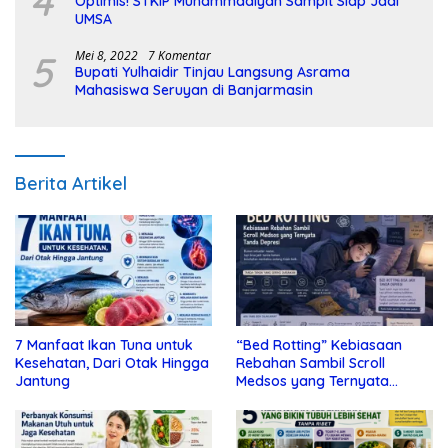
4
Optimis! STKIP Muhammadiyah Sampit Siap Jadi
UMSA
5
Mei 8, 2022
7 Komentar
Bupati Yulhaidir Tinjau Langsung Asrama
Mahasiswa Seruyan di Banjarmasin
Berita Artikel
7 Manfaat Ikan Tuna untuk
“Bed Rotting” Kebiasaan
Kesehatan, Dari Otak Hingga
Rebahan Sambil Scroll
Jantung
Medsos yang Ternyata
Tanda Depresi