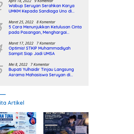
2
April 18, 2022
9 Komentar
Wabup Seruyan Serahkan Karya
UMKM Kepada Sandiaga Uno di
Istiqlal Halal Expo
3
Maret 25, 2022
8 Komentar
5 Cara Menunjukkan Ketulusan Cinta
pada Pasangan, Menghargai
Sepenuh Hati
4
Maret 17, 2022
7 Komentar
Optimis! STKIP Muhammadiyah
Sampit Siap Jadi UMSA
5
Mei 8, 2022
7 Komentar
Bupati Yulhaidir Tinjau Langsung
Asrama Mahasiswa Seruyan di
Banjarmasin
ita Artikel