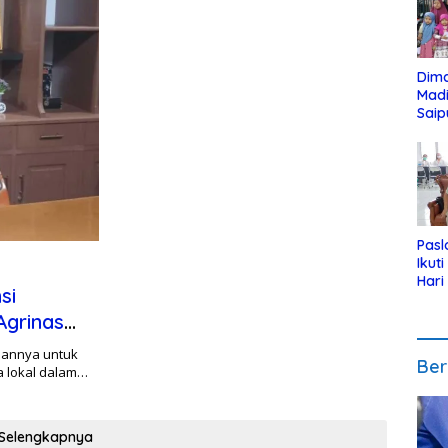
Dim
Mad
Saip
Reli
Anak
Pasl
Ikut
Hari
si
Urut
Pen
Agrinas
pannya untuk
Ber
a lokal dalam…
Selengkapnya