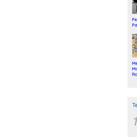
Pe
Pa
Me
Mo
Ra
ke
T
1