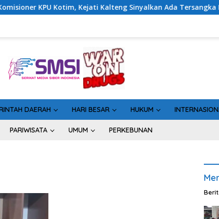
Kotim, Kejati Kalteng Sinyalkan Ada Tersangka Baru di Kasus H
RINTAH DAERAH
HARI BESAR
HUKUM
INTERNASION
PARIWISATA
UMUM
PERKEBUNAN
Men
Beri