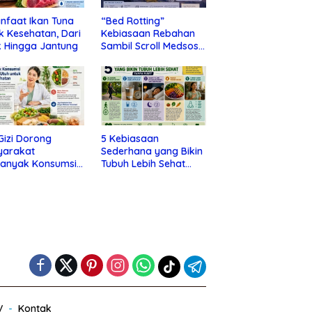
nfaat Ikan Tuna
“Bed Rotting”
k Kesehatan, Dari
Kebiasaan Rebahan
 Hingga Jantung
Sambil Scroll Medsos
yang Ternyata Tanda
Depresi
 Gizi Dorong
5 Kebiasaan
yarakat
Sederhana yang Bikin
banyak Konsumsi
Tubuh Lebih Sehat
nan Utuh untuk
Tanpa Ribet
a Kesehatan
V
Kontak