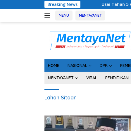
Langsung
Breaking News
Usai Tahan 5 Komisioner KPU 
ke
konten
MENU
MENTAYANET
HOME
NASIONAL
DPR
PEME
MENTAYANET
VIRAL
PENDIDIKAN
Lahan Sitaan