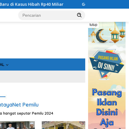
ibah Rp40 Miliar
Geger! 5 Komisioner KPU Kotim Ditahan
tutup
AL
tayaNet Pemilu
ta hangat seputar Pemilu 2024