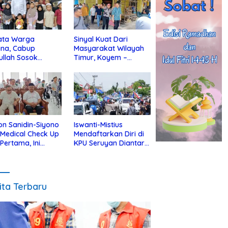
ata Warga
Sinyal Kuat Dari
ina, Cabup
Masyarakat Wilayah
ullah Sosok
Timur, Koyem –
jius Dekat Dengan
Supian Hadi Blusukan
 Yatim
di Kotim
on Sanidin-Siyono
Iswanti-Mistius
i Medical Check Up
Mendaftarkan Diri di
 Pertama, Ini
KPU Seruyan Diantar
an
Diiringi Ribuan
gecekannya
Pendukung
ita Terbaru