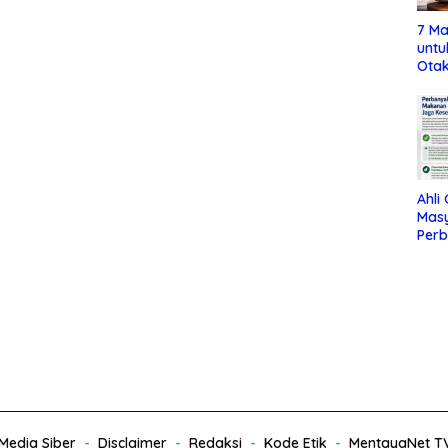
7 Ma
untu
Otak
Ahli
Mas
Per
Maka
Jag
edia Siber
Disclaimer
Redaksi
Kode Etik
MentayaNet T