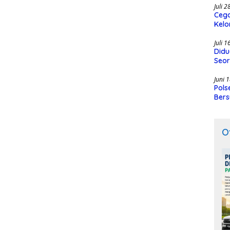
Juli 
Cega
Kelo
SMK
Juli 
Didu
Seor
Juni 
Pols
Bers
O