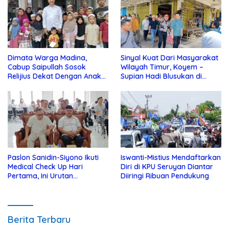
Dimata Warga Madina,
Sinyal Kuat Dari Masyarakat
Cabup Saipullah Sosok
Wilayah Timur, Koyem –
Relijius Dekat Dengan Anak
Supian Hadi Blusukan di
Yatim
Kotim
Paslon Sanidin-Siyono Ikuti
Iswanti-Mistius Mendaftarkan
Medical Check Up Hari
Diri di KPU Seruyan Diantar
Pertama, Ini Urutan
Diiringi Ribuan Pendukung
Pengecekannya
Berita Terbaru