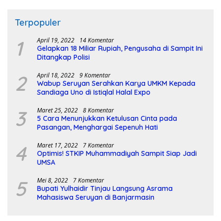
Terpopuler
1
April 19, 2022
14 Komentar
Gelapkan 18 Miliar Rupiah, Pengusaha di Sampit Ini
Ditangkap Polisi
2
April 18, 2022
9 Komentar
Wabup Seruyan Serahkan Karya UMKM Kepada
Sandiaga Uno di Istiqlal Halal Expo
3
Maret 25, 2022
8 Komentar
5 Cara Menunjukkan Ketulusan Cinta pada
Pasangan, Menghargai Sepenuh Hati
4
Maret 17, 2022
7 Komentar
Optimis! STKIP Muhammadiyah Sampit Siap Jadi
UMSA
5
Mei 8, 2022
7 Komentar
Bupati Yulhaidir Tinjau Langsung Asrama
Mahasiswa Seruyan di Banjarmasin