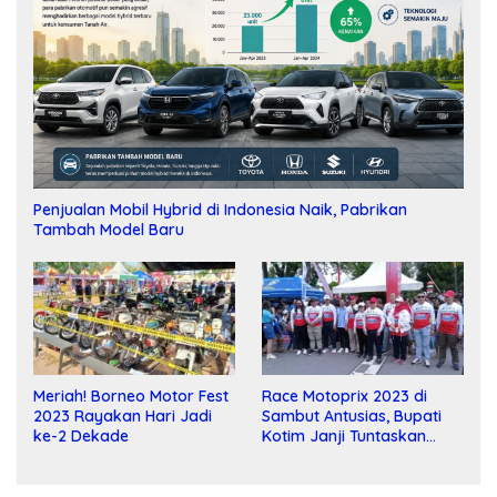
Penjualan Mobil Hybrid di Indonesia Naik, Pabrikan
Tambah Model Baru
Meriah! Borneo Motor Fest
Race Motoprix 2023 di
2023 Rayakan Hari Jadi
Sambut Antusias, Bupati
ke-2 Dekade
Kotim Janji Tuntaskan
Pembangunan Sirkuit