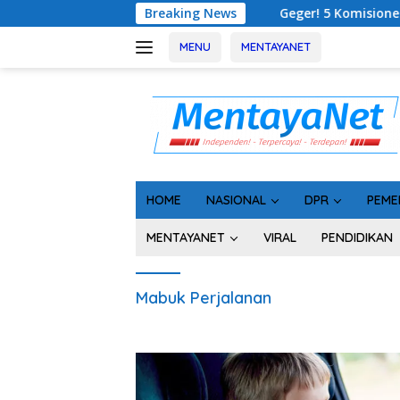
Langsung
Breaking News
Geger! 5 Komisioner KPU Kotim Dit
ke
konten
MENU
MENTAYANET
HOME
NASIONAL
DPR
PEME
MENTAYANET
VIRAL
PENDIDIKAN
Mabuk Perjalanan