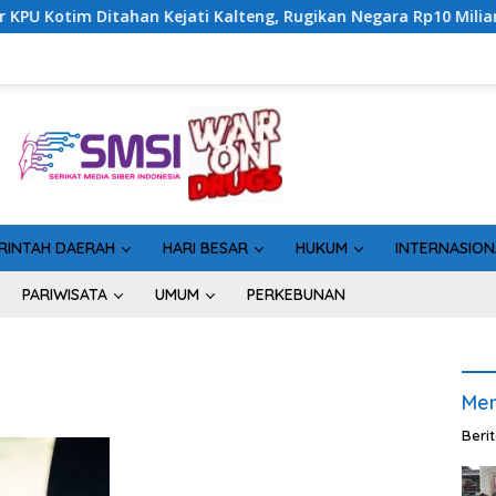
ahan Kejati Kalteng, Rugikan Negara Rp10 Miliar dari Dana Hib
RINTAH DAERAH
HARI BESAR
HUKUM
INTERNASION
PARIWISATA
UMUM
PERKEBUNAN
Men
Beri