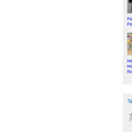
Pe
Pa
Me
Mo
Ra
ke
T
1