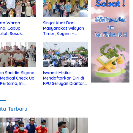
ata Warga
Sinyal Kuat Dari
ina, Cabup
Masyarakat Wilayah
ullah Sosok
Timur, Koyem –
jius Dekat Dengan
Supian Hadi Blusukan
 Yatim
di Kotim
on Sanidin-Siyono
Iswanti-Mistius
i Medical Check Up
Mendaftarkan Diri di
 Pertama, Ini
KPU Seruyan Diantar
an
Diiringi Ribuan
gecekannya
Pendukung
ita Terbaru