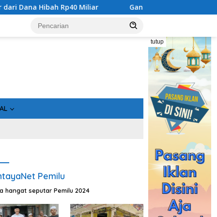
ah Rp40 Miliar
Gandeng Bidan Sean, SMSI Kalteng Siap E
tutup
AL
tayaNet Pemilu
ta hangat seputar Pemilu 2024