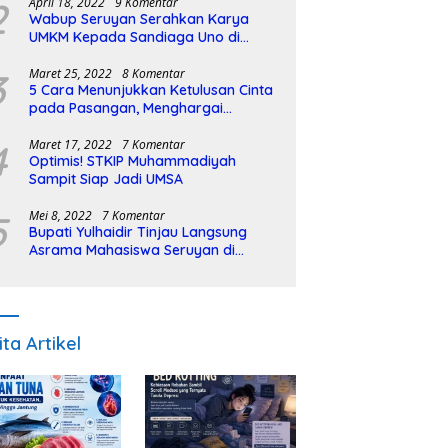
2
April 18, 2022
9 Komentar
Wabup Seruyan Serahkan Karya
UMKM Kepada Sandiaga Uno di
Istiqlal Halal Expo
3
Maret 25, 2022
8 Komentar
5 Cara Menunjukkan Ketulusan Cinta
pada Pasangan, Menghargai
Sepenuh Hati
4
Maret 17, 2022
7 Komentar
Optimis! STKIP Muhammadiyah
Sampit Siap Jadi UMSA
5
Mei 8, 2022
7 Komentar
Bupati Yulhaidir Tinjau Langsung
Asrama Mahasiswa Seruyan di
Banjarmasin
ita Artikel