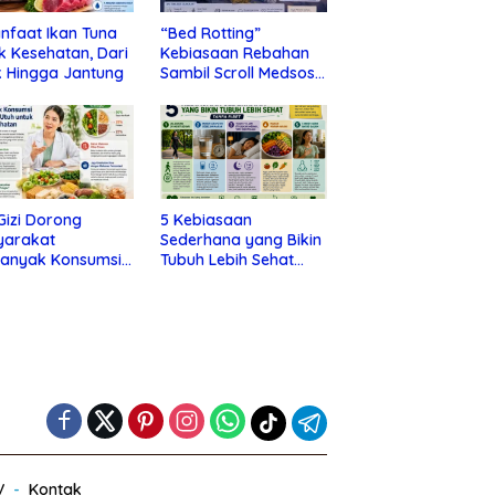
nfaat Ikan Tuna
“Bed Rotting”
k Kesehatan, Dari
Kebiasaan Rebahan
 Hingga Jantung
Sambil Scroll Medsos
yang Ternyata Tanda
Depresi
 Gizi Dorong
5 Kebiasaan
yarakat
Sederhana yang Bikin
banyak Konsumsi
Tubuh Lebih Sehat
nan Utuh untuk
Tanpa Ribet
a Kesehatan
V
Kontak