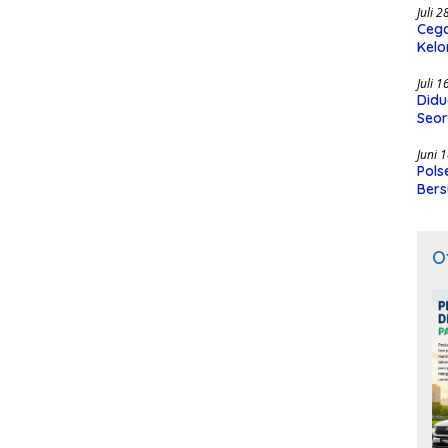
Juli 
Cega
Kelo
SMK
Juli 
Didu
Seor
Juni 
Pols
Bers
O