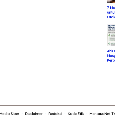
7 Ma
untu
Otak
Ahli
Mas
Per
Maka
Jag
edia Siber
Disclaimer
Redaksi
Kode Etik
MentayaNet T