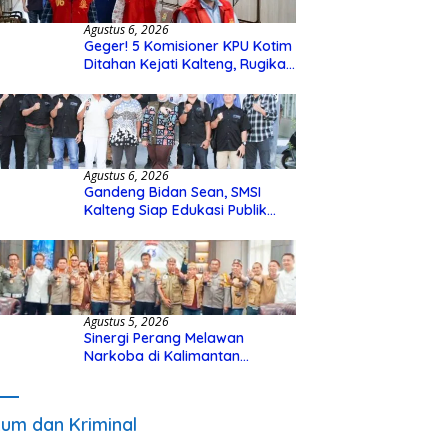
Agustus 6, 2026
Geger! 5 Komisioner KPU Kotim
Ditahan Kejati Kalteng, Rugikan
Negara Rp10 Miliar dari Dana
Hibah Rp40 Miliar
Agustus 6, 2026
Gandeng Bidan Sean, SMSI
Kalteng Siap Edukasi Publik
Soal Peran Strategis DPD RI
Agustus 5, 2026
Sinergi Perang Melawan
Narkoba di Kalimantan
Tengah, GDAN dan Kapolda
Kalteng Siapkan Deklarasi
Akbar
um dan Kriminal