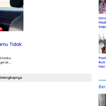
Dim
Mad
Saip
Reli
Anak
amu Tidak
l ketika
Pasl
rgerak….
Ikut
Hari
Urut
Pen
Selengkapnya
Ber