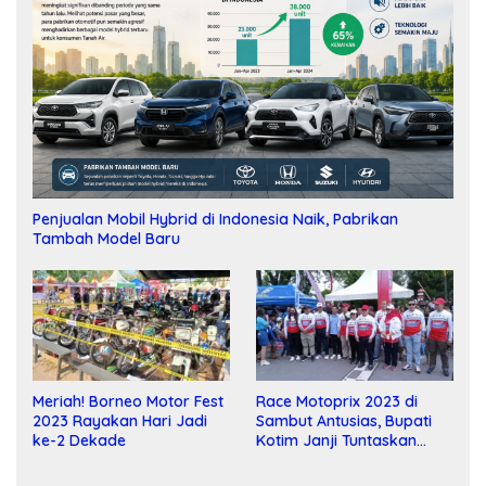
Penjualan Mobil Hybrid di Indonesia Naik, Pabrikan
Tambah Model Baru
Meriah! Borneo Motor Fest
Race Motoprix 2023 di
2023 Rayakan Hari Jadi
Sambut Antusias, Bupati
ke-2 Dekade
Kotim Janji Tuntaskan
Pembangunan Sirkuit