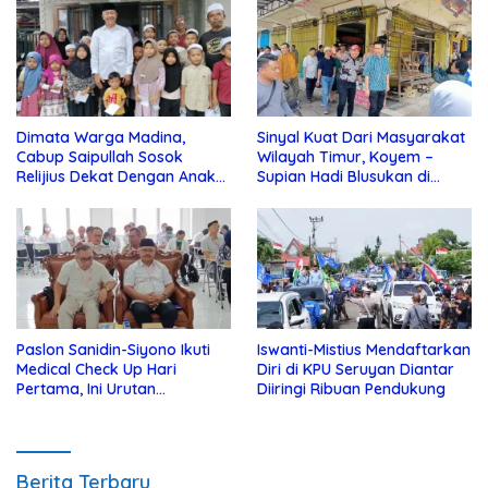
Dimata Warga Madina,
Sinyal Kuat Dari Masyarakat
Cabup Saipullah Sosok
Wilayah Timur, Koyem –
Relijius Dekat Dengan Anak
Supian Hadi Blusukan di
Yatim
Kotim
Paslon Sanidin-Siyono Ikuti
Iswanti-Mistius Mendaftarkan
Medical Check Up Hari
Diri di KPU Seruyan Diantar
Pertama, Ini Urutan
Diiringi Ribuan Pendukung
Pengecekannya
Berita Terbaru