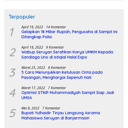
Terpopuler
1
April 19, 2022
14 Komentar
Gelapkan 18 Miliar Rupiah, Pengusaha di Sampit Ini
Ditangkap Polisi
2
April 18, 2022
9 Komentar
Wabup Seruyan Serahkan Karya UMKM Kepada
Sandiaga Uno di Istiqlal Halal Expo
3
Maret 25, 2022
8 Komentar
5 Cara Menunjukkan Ketulusan Cinta pada
Pasangan, Menghargai Sepenuh Hati
4
Maret 17, 2022
7 Komentar
Optimis! STKIP Muhammadiyah Sampit Siap Jadi
UMSA
5
Mei 8, 2022
7 Komentar
Bupati Yulhaidir Tinjau Langsung Asrama
Mahasiswa Seruyan di Banjarmasin