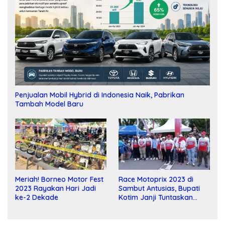
Penjualan Mobil Hybrid di Indonesia Naik, Pabrikan
Tambah Model Baru
Meriah! Borneo Motor Fest
Race Motoprix 2023 di
2023 Rayakan Hari Jadi
Sambut Antusias, Bupati
ke-2 Dekade
Kotim Janji Tuntaskan
Pembangunan Sirkuit