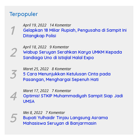
Terpopuler
1
April 19, 2022
14 Komentar
Gelapkan 18 Miliar Rupiah, Pengusaha di Sampit Ini
Ditangkap Polisi
2
April 18, 2022
9 Komentar
Wabup Seruyan Serahkan Karya UMKM Kepada
Sandiaga Uno di Istiqlal Halal Expo
3
Maret 25, 2022
8 Komentar
5 Cara Menunjukkan Ketulusan Cinta pada
Pasangan, Menghargai Sepenuh Hati
4
Maret 17, 2022
7 Komentar
Optimis! STKIP Muhammadiyah Sampit Siap Jadi
UMSA
5
Mei 8, 2022
7 Komentar
Bupati Yulhaidir Tinjau Langsung Asrama
Mahasiswa Seruyan di Banjarmasin