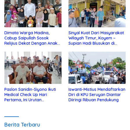
Dimata Warga Madina,
Sinyal Kuat Dari Masyarakat
Cabup Saipullah Sosok
Wilayah Timur, Koyem –
Relijius Dekat Dengan Anak
Supian Hadi Blusukan di
Yatim
Kotim
Paslon Sanidin-Siyono Ikuti
Iswanti-Mistius Mendaftarkan
Medical Check Up Hari
Diri di KPU Seruyan Diantar
Pertama, Ini Urutan
Diiringi Ribuan Pendukung
Pengecekannya
Berita Terbaru