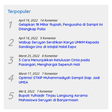
Terpopuler
1
April 19, 2022
14 Komentar
Gelapkan 18 Miliar Rupiah, Pengusaha di Sampit Ini
Ditangkap Polisi
2
April 18, 2022
9 Komentar
Wabup Seruyan Serahkan Karya UMKM Kepada
Sandiaga Uno di Istiqlal Halal Expo
3
Maret 25, 2022
8 Komentar
5 Cara Menunjukkan Ketulusan Cinta pada
Pasangan, Menghargai Sepenuh Hati
4
Maret 17, 2022
7 Komentar
Optimis! STKIP Muhammadiyah Sampit Siap Jadi
UMSA
5
Mei 8, 2022
7 Komentar
Bupati Yulhaidir Tinjau Langsung Asrama
Mahasiswa Seruyan di Banjarmasin