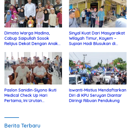
Dimata Warga Madina,
Sinyal Kuat Dari Masyarakat
Cabup Saipullah Sosok
Wilayah Timur, Koyem –
Relijius Dekat Dengan Anak
Supian Hadi Blusukan di
Yatim
Kotim
Paslon Sanidin-Siyono Ikuti
Iswanti-Mistius Mendaftarkan
Medical Check Up Hari
Diri di KPU Seruyan Diantar
Pertama, Ini Urutan
Diiringi Ribuan Pendukung
Pengecekannya
Berita Terbaru