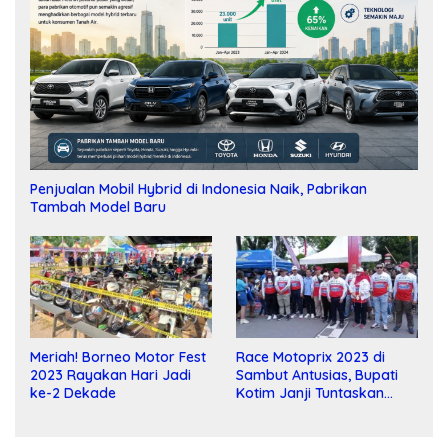
Penjualan Mobil Hybrid di Indonesia Naik, Pabrikan
Tambah Model Baru
Meriah! Borneo Motor Fest
Race Motoprix 2023 di
2023 Rayakan Hari Jadi
Sambut Antusias, Bupati
ke-2 Dekade
Kotim Janji Tuntaskan
Pembangunan Sirkuit