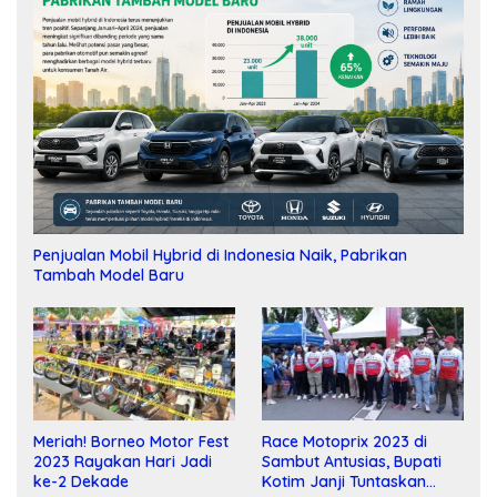
Penjualan Mobil Hybrid di Indonesia Naik, Pabrikan
Tambah Model Baru
Meriah! Borneo Motor Fest
Race Motoprix 2023 di
2023 Rayakan Hari Jadi
Sambut Antusias, Bupati
ke-2 Dekade
Kotim Janji Tuntaskan