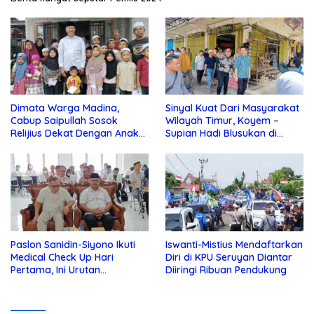
Dimata Warga Madina,
Sinyal Kuat Dari Masyarakat
Cabup Saipullah Sosok
Wilayah Timur, Koyem –
Relijius Dekat Dengan Anak
Supian Hadi Blusukan di
Yatim
Kotim
Paslon Sanidin-Siyono Ikuti
Iswanti-Mistius Mendaftarkan
Medical Check Up Hari
Diri di KPU Seruyan Diantar
Pertama, Ini Urutan
Diiringi Ribuan Pendukung
Pengecekannya