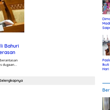
Dim
Mad
Saip
Reli
Anak
i Bahuri
erasan
mberantasan
Pasl
sus dugaan…
Ikut
Hari
Urut
Pen
Selengkapnya
Ber