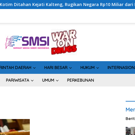
Kejati Kalteng, Rugikan Negara Rp10 Miliar dari Dana Hibah Rp4
RINTAH DAERAH
HARI BESAR
HUKUM
INTERNASION
PARIWISATA
UMUM
PERKEBUNAN
Men
Beri