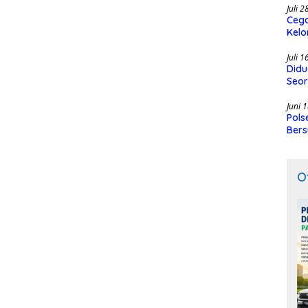
Juli 
Cega
Kelo
SMK
Juli 
Didu
Seor
Juni 
Pols
Bers
O