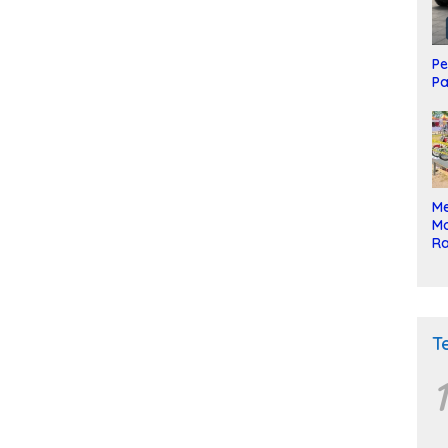
Pe
Pa
Me
Mo
Ra
ke
T
1