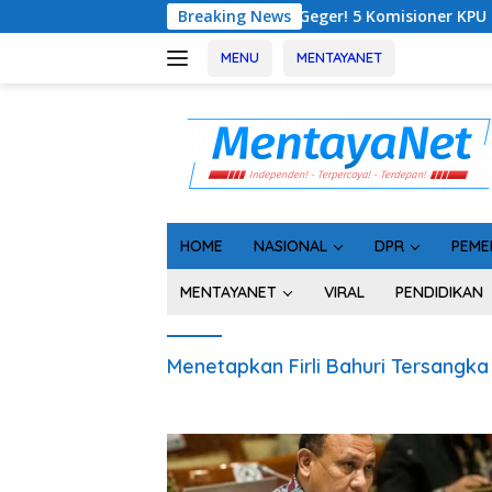
Langsung
Breaking News
Geger! 5 Komisioner KPU Kotim Ditahan 
ke
konten
MENU
MENTAYANET
HOME
NASIONAL
DPR
PEME
MENTAYANET
VIRAL
PENDIDIKAN
Menetapkan Firli Bahuri Tersangka