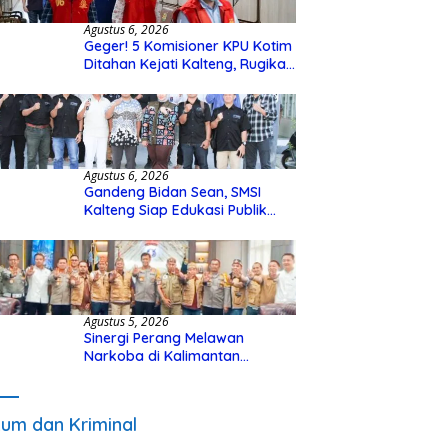
Agustus 6, 2026
Geger! 5 Komisioner KPU Kotim
Ditahan Kejati Kalteng, Rugikan
Negara Rp10 Miliar dari Dana
Hibah Rp40 Miliar
Agustus 6, 2026
Gandeng Bidan Sean, SMSI
Kalteng Siap Edukasi Publik
Soal Peran Strategis DPD RI
Agustus 5, 2026
Sinergi Perang Melawan
Narkoba di Kalimantan
Tengah, GDAN dan Kapolda
Kalteng Siapkan Deklarasi
Akbar
um dan Kriminal