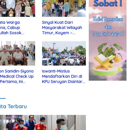
ata Warga
Sinyal Kuat Dari
ina, Cabup
Masyarakat Wilayah
ullah Sosok
Timur, Koyem –
jius Dekat Dengan
Supian Hadi Blusukan
 Yatim
di Kotim
on Sanidin-Siyono
Iswanti-Mistius
i Medical Check Up
Mendaftarkan Diri di
 Pertama, Ini
KPU Seruyan Diantar
an
Diiringi Ribuan
gecekannya
Pendukung
ita Terbaru