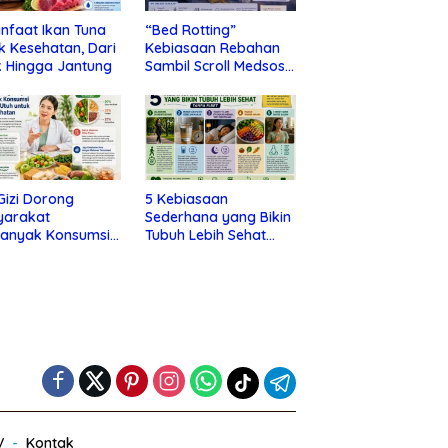
nfaat Ikan Tuna
“Bed Rotting”
k Kesehatan, Dari
Kebiasaan Rebahan
 Hingga Jantung
Sambil Scroll Medsos
yang Ternyata Tanda
Depresi
 Gizi Dorong
5 Kebiasaan
yarakat
Sederhana yang Bikin
banyak Konsumsi
Tubuh Lebih Sehat
nan Utuh untuk
Tanpa Ribet
a Kesehatan
V
Kontak