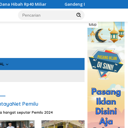
0 Miliar
Gandeng Bidan Sean, SMSI Kalteng Siap Edukasi
tutup
AL
tayaNet Pemilu
ta hangat seputar Pemilu 2024