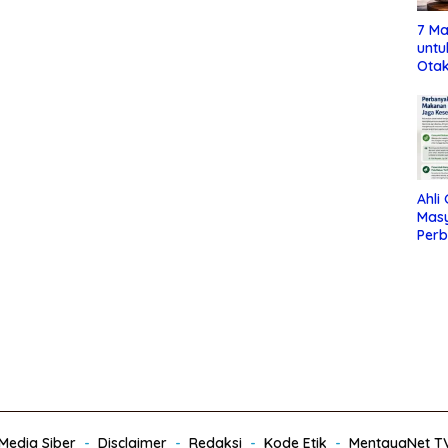
7 Ma
untu
Otak
Ahli
Mas
Per
Maka
Jag
edia Siber
Disclaimer
Redaksi
Kode Etik
MentayaNet T