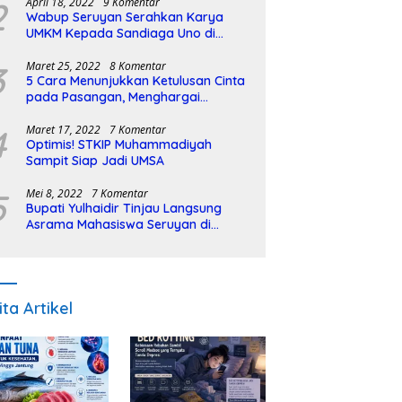
2
April 18, 2022
9 Komentar
Wabup Seruyan Serahkan Karya
UMKM Kepada Sandiaga Uno di
Istiqlal Halal Expo
3
Maret 25, 2022
8 Komentar
5 Cara Menunjukkan Ketulusan Cinta
pada Pasangan, Menghargai
Sepenuh Hati
4
Maret 17, 2022
7 Komentar
Optimis! STKIP Muhammadiyah
Sampit Siap Jadi UMSA
5
Mei 8, 2022
7 Komentar
Bupati Yulhaidir Tinjau Langsung
Asrama Mahasiswa Seruyan di
Banjarmasin
ita Artikel