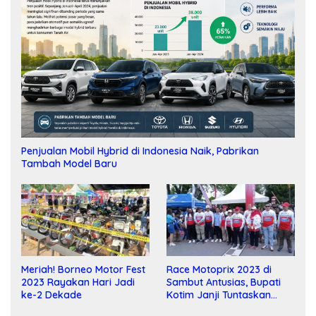
Penjualan Mobil Hybrid di Indonesia Naik, Pabrikan
Tambah Model Baru
Meriah! Borneo Motor Fest
Race Motoprix 2023 di
2023 Rayakan Hari Jadi
Sambut Antusias, Bupati
ke-2 Dekade
Kotim Janji Tuntaskan
Pembangunan Sirkuit