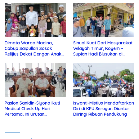
Dimata Warga Madina,
Sinyal Kuat Dari Masyarakat
Cabup Saipullah Sosok
Wilayah Timur, Koyem –
Relijius Dekat Dengan Anak
Supian Hadi Blusukan di
Yatim
Kotim
Paslon Sanidin-Siyono Ikuti
Iswanti-Mistius Mendaftarkan
Medical Check Up Hari
Diri di KPU Seruyan Diantar
Pertama, Ini Urutan
Diiringi Ribuan Pendukung
Pengecekannya