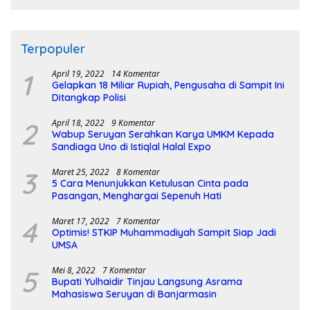
Terpopuler
1
April 19, 2022
14 Komentar
Gelapkan 18 Miliar Rupiah, Pengusaha di Sampit Ini
Ditangkap Polisi
2
April 18, 2022
9 Komentar
Wabup Seruyan Serahkan Karya UMKM Kepada
Sandiaga Uno di Istiqlal Halal Expo
3
Maret 25, 2022
8 Komentar
5 Cara Menunjukkan Ketulusan Cinta pada
Pasangan, Menghargai Sepenuh Hati
4
Maret 17, 2022
7 Komentar
Optimis! STKIP Muhammadiyah Sampit Siap Jadi
UMSA
5
Mei 8, 2022
7 Komentar
Bupati Yulhaidir Tinjau Langsung Asrama
Mahasiswa Seruyan di Banjarmasin