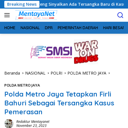
Langsung
Kalteng Sinyalkan Ada Tersangka Baru di Kasus Hibah Rp40 Milia
Breaking News
ke
konten
HOME
NASIONAL
DPR
PEMERINTAH DAERAH
HARI BESAR
Beranda
NASIONAL
POLRI
POLDA METRO JAYA
POLDA METRO JAYA
Polda Metro Jaya Tetapkan Firli
Bahuri Sebagai Tersangka Kasus
Pemerasan
Redaktur Mentayanet
November 23, 2023