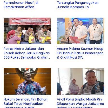
Permohonan Maaf, di
Tersangka Pengeroyokan
Pemakaman Affan
Jurnalis Kompas TV
Kurniawan
Polres Metro Jakbar dan
Ancam Pidana Seumur Hidup
Polsek Kebon Jeruk Bagikan
Firli Bahuri Kasus Pemerasan
350 Paket Sembako Gratis di
& Gratifikasi SYL
Bulan Ramadhan
Hukum Bermain, Firli Bahuri
Viral! Polisi Bripka Madih Kini
Bakal Terus Manfaatkan
Dilaporkan Warga Jatiwarna
Jabatannya di KPK
Bekasi ke Polda Metro