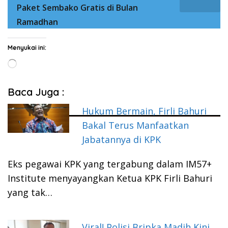
Paket Sembako Gratis di Bulan
Ramadhan
Menyukai ini:
Memuat...
Baca Juga :
Hukum Bermain, Firli Bahuri
Bakal Terus Manfaatkan
Jabatannya di KPK
Eks pegawai KPK yang tergabung dalam IM57+
Institute menyayangkan Ketua KPK Firli Bahuri
yang tak…
Viral! Polisi Bripka Madih Kini