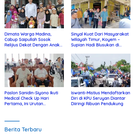
Dimata Warga Madina,
Sinyal Kuat Dari Masyarakat
Cabup Saipullah Sosok
Wilayah Timur, Koyem –
Relijius Dekat Dengan Anak
Supian Hadi Blusukan di
Yatim
Kotim
Paslon Sanidin-Siyono Ikuti
Iswanti-Mistius Mendaftarkan
Medical Check Up Hari
Diri di KPU Seruyan Diantar
Pertama, Ini Urutan
Diiringi Ribuan Pendukung
Pengecekannya
Berita Terbaru