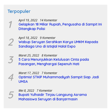
Terpopuler
1
April 19, 2022
14 Komentar
Gelapkan 18 Miliar Rupiah, Pengusaha di Sampit Ini
Ditangkap Polisi
2
April 18, 2022
9 Komentar
Wabup Seruyan Serahkan Karya UMKM Kepada
Sandiaga Uno di Istiqlal Halal Expo
3
Maret 25, 2022
8 Komentar
5 Cara Menunjukkan Ketulusan Cinta pada
Pasangan, Menghargai Sepenuh Hati
4
Maret 17, 2022
7 Komentar
Optimis! STKIP Muhammadiyah Sampit Siap Jadi
UMSA
5
Mei 8, 2022
7 Komentar
Bupati Yulhaidir Tinjau Langsung Asrama
Mahasiswa Seruyan di Banjarmasin