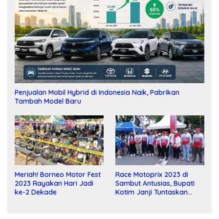
Penjualan Mobil Hybrid di Indonesia Naik, Pabrikan
Tambah Model Baru
Meriah! Borneo Motor Fest
Race Motoprix 2023 di
2023 Rayakan Hari Jadi
Sambut Antusias, Bupati
ke-2 Dekade
Kotim Janji Tuntaskan
Pembangunan Sirkuit