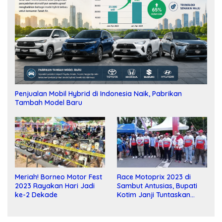
Penjualan Mobil Hybrid di Indonesia Naik, Pabrikan
Tambah Model Baru
Meriah! Borneo Motor Fest
Race Motoprix 2023 di
2023 Rayakan Hari Jadi
Sambut Antusias, Bupati
ke-2 Dekade
Kotim Janji Tuntaskan
Pembangunan Sirkuit