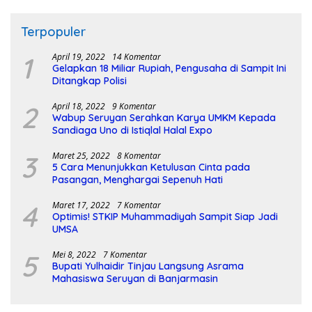
Terpopuler
1
April 19, 2022
14 Komentar
Gelapkan 18 Miliar Rupiah, Pengusaha di Sampit Ini
Ditangkap Polisi
2
April 18, 2022
9 Komentar
Wabup Seruyan Serahkan Karya UMKM Kepada
Sandiaga Uno di Istiqlal Halal Expo
3
Maret 25, 2022
8 Komentar
5 Cara Menunjukkan Ketulusan Cinta pada
Pasangan, Menghargai Sepenuh Hati
4
Maret 17, 2022
7 Komentar
Optimis! STKIP Muhammadiyah Sampit Siap Jadi
UMSA
5
Mei 8, 2022
7 Komentar
Bupati Yulhaidir Tinjau Langsung Asrama
Mahasiswa Seruyan di Banjarmasin