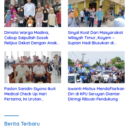
Dimata Warga Madina,
Sinyal Kuat Dari Masyarakat
Cabup Saipullah Sosok
Wilayah Timur, Koyem –
Relijius Dekat Dengan Anak
Supian Hadi Blusukan di
Yatim
Kotim
Paslon Sanidin-Siyono Ikuti
Iswanti-Mistius Mendaftarkan
Medical Check Up Hari
Diri di KPU Seruyan Diantar
Pertama, Ini Urutan
Diiringi Ribuan Pendukung
Pengecekannya
Berita Terbaru