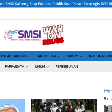
Siap Edukasi Publik Soal Peran Strategis DPD RI
Siner
RINTAH DAERAH
HARI BESAR
HUKUM
INTERNASION
PARIWISATA
UMUM
PERKEBUNAN
Men
Beri