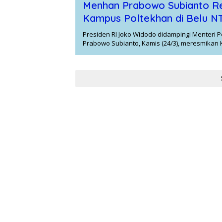
Menhan Prabowo Subianto R
Kampus Poltekhan di Belu N
Presiden RI Joko Widodo didampingi Menteri 
Prabowo Subianto, Kamis (24/3), meresmikan