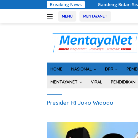
Langsung
Breaking News
Gandeng Bidan Sean, SMSI Kalteng 
ke
konten
MENU
MENTAYANET
HOME
NASIONAL
DPR
PEME
MENTAYANET
VIRAL
PENDIDIKAN
Presiden RI Joko Widodo