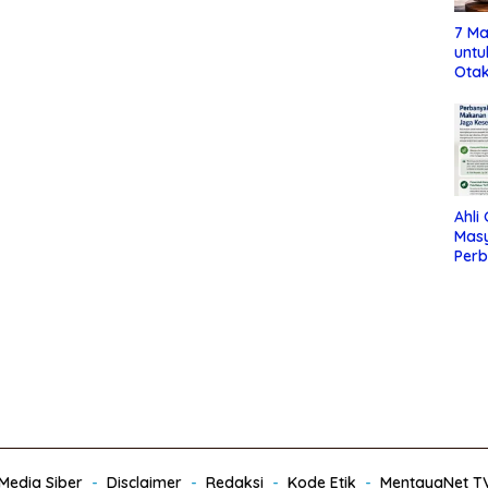
7 Ma
untu
Otak
Ahli
Mas
Per
Maka
Jag
edia Siber
Disclaimer
Redaksi
Kode Etik
MentayaNet T