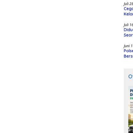
Juli 
Cega
Kelo
SMK
Juli 
Didu
Seor
Juni 
Pols
Bers
O