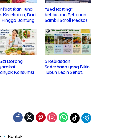
nfaat Ikan Tuna
“Bed Rotting”
k Kesehatan, Dari
Kebiasaan Rebahan
 Hingga Jantung
Sambil Scroll Medsos
yang Ternyata Tanda
Depresi
 Gizi Dorong
5 Kebiasaan
yarakat
Sederhana yang Bikin
banyak Konsumsi
Tubuh Lebih Sehat
nan Utuh untuk
Tanpa Ribet
a Kesehatan
V
Kontak