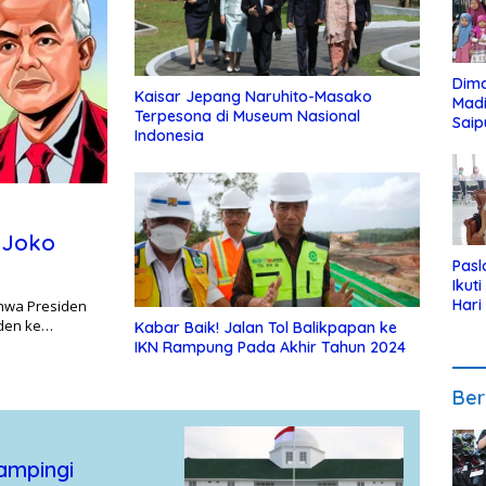
Dim
Kaisar Jepang Naruhito-Masako
Mad
Terpesona di Museum Nasional
Saip
Indonesia
Reli
Anak
I Joko
Pasl
Ikut
Hari
wa Presiden
Urut
iden ke…
Kabar Baik! Jalan Tol Balikpapan ke
Pen
IKN Rampung Pada Akhir Tahun 2024
Ber
ampingi