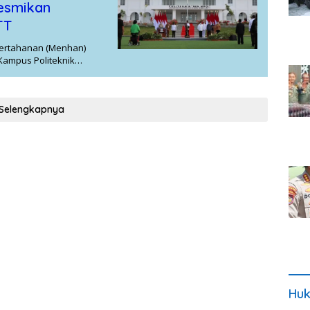
esmikan
TT
Pertahanan (Menhan)
 Kampus Politeknik…
Selengkapnya
Huk