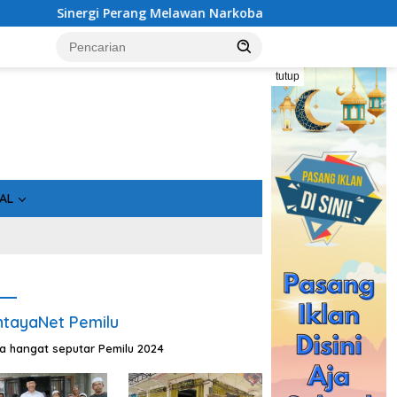
gi Perang Melawan Narkoba di Kalimantan Tengah, GDAN dan Ka
tutup
AL
tayaNet Pemilu
ta hangat seputar Pemilu 2024