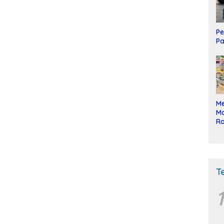
Pe
Pa
Me
Mo
Ra
ke
T
1