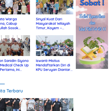
ata Warga
Sinyal Kuat Dari
ina, Cabup
Masyarakat Wilayah
ullah Sosok
Timur, Koyem –
jius Dekat Dengan
Supian Hadi Blusukan
 Yatim
di Kotim
on Sanidin-Siyono
Iswanti-Mistius
i Medical Check Up
Mendaftarkan Diri di
 Pertama, Ini
KPU Seruyan Diantar
an
Diiringi Ribuan
gecekannya
Pendukung
ita Terbaru