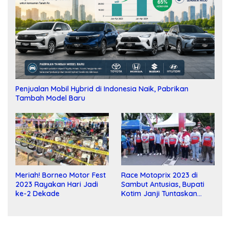
Penjualan Mobil Hybrid di Indonesia Naik, Pabrikan
Tambah Model Baru
Meriah! Borneo Motor Fest
Race Motoprix 2023 di
2023 Rayakan Hari Jadi
Sambut Antusias, Bupati
ke-2 Dekade
Kotim Janji Tuntaskan
Pembangunan Sirkuit