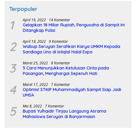
Terpopuler
1
April 19, 2022
14 Komentar
Gelapkan 18 Miliar Rupiah, Pengusaha di Sampit Ini
Ditangkap Polisi
2
April 18, 2022
9 Komentar
Wabup Seruyan Serahkan Karya UMKM Kepada
Sandiaga Uno di Istiqlal Halal Expo
3
Maret 25, 2022
8 Komentar
5 Cara Menunjukkan Ketulusan Cinta pada
Pasangan, Menghargai Sepenuh Hati
4
Maret 17, 2022
7 Komentar
Optimis! STKIP Muhammadiyah Sampit Siap Jadi
UMSA
5
Mei 8, 2022
7 Komentar
Bupati Yulhaidir Tinjau Langsung Asrama
Mahasiswa Seruyan di Banjarmasin