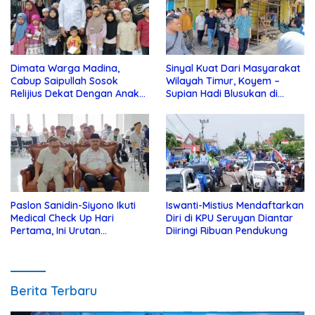
Dimata Warga Madina,
Sinyal Kuat Dari Masyarakat
Cabup Saipullah Sosok
Wilayah Timur, Koyem –
Relijius Dekat Dengan Anak
Supian Hadi Blusukan di
Yatim
Kotim
Paslon Sanidin-Siyono Ikuti
Iswanti-Mistius Mendaftarkan
Medical Check Up Hari
Diri di KPU Seruyan Diantar
Pertama, Ini Urutan
Diiringi Ribuan Pendukung
Pengecekannya
Berita Terbaru