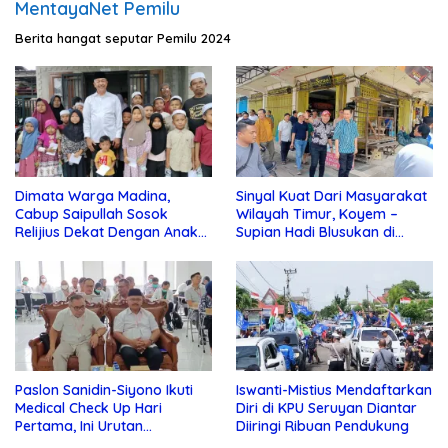
MentayaNet Pemilu
Berita hangat seputar Pemilu 2024
Dimata Warga Madina,
Sinyal Kuat Dari Masyarakat
Cabup Saipullah Sosok
Wilayah Timur, Koyem –
Relijius Dekat Dengan Anak
Supian Hadi Blusukan di
Yatim
Kotim
Paslon Sanidin-Siyono Ikuti
Iswanti-Mistius Mendaftarkan
Medical Check Up Hari
Diri di KPU Seruyan Diantar
Pertama, Ini Urutan
Diiringi Ribuan Pendukung
Pengecekannya